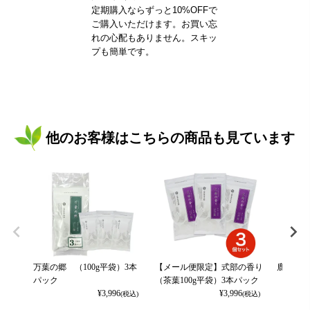
定期購入ならずっと10%OFFで
ご購入いただけます。お買い忘
れの心配もありません。スキッ
プも簡単です。
他のお客様はこちらの商品も見ています
万葉の郷 （100g平袋）3本
【メール便限定】式部の香り
鹿児島新
パック
（茶葉100g平袋）3本パック
¥
3,996
¥
3,996
(税込)
(税込)