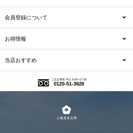
会員登録について
お得情報
新規会員登録
当店おすすめ
会員規約について
SDGs
アウトレットセール
ご注文の流れ
ご注文専用 平日 9:00〜17:00
0120-51-3928
式部の香りシリーズ
お得なまとめ買い
LINE登録
茶楽
キャンペーン
メルマガ登録
季節限定商品
メール便対応商品
マイページ