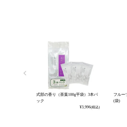
式部の香り（茶葉100g平袋）3本パ
フルーツ
ック
(袋)
¥
3,996
(税込)