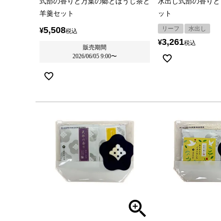
式部の香りと万葉の郷とほうじ茶と
水出し式部の香りと
羊羹セット
ット
5,508
リーフ
水出し
¥
税込
3,261
¥
税込
販売期間
2026/06/05 9:00
〜