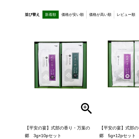
並び替え
新着順
価格が安い順
価格が高い順
レビュー順
【平安の宴】式部の香り・万葉の
【平安の宴】式部の
郷 3g×10pセット
郷 5g×12pセット