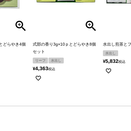
ｐとどらやき4個
式部の香り3g×10ｐとどらやき8個
水出し煎茶と
セット
水出し
5,832
リーフ
水出し
¥
税込
4,363
¥
税込