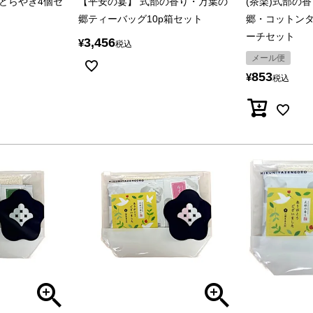
どらやき4個セ
【平安の宴】 式部の香り・万葉の
(茶楽)式部の
郷ティーバッグ10p箱セット
郷・コットン
ーチセット
3,456
¥
税込
メール便
853
¥
税込