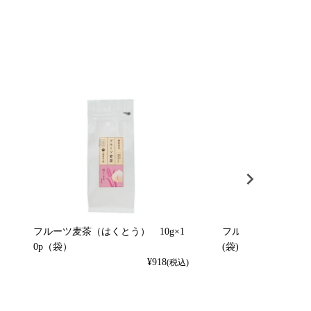
フルーツ麦茶（はくとう） 10g×1
フルーツ麦茶（れもん）
0p（袋）
(袋)
¥
918
(税込)