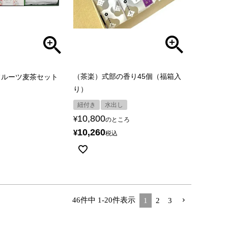
（茶楽）式部の香り45個（福箱入
フルーツ麦茶セット
り）
紐付き
水出し
10,800
¥
のところ
10,260
¥
税込
46
件中
1
-
20
件表示
1
2
3