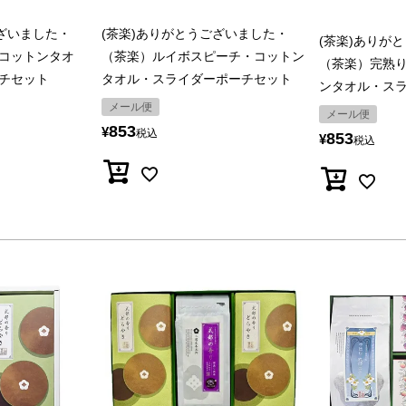
ございました・
(茶楽)ありがとうございました・
(茶楽)ありが
コットンタオ
（茶楽）ルイボスピーチ・コットン
（茶楽）完熟
チセット
タオル・スライダーポーチセット
ンタオル・ス
メール便
メール便
853
¥
税込
853
¥
税込