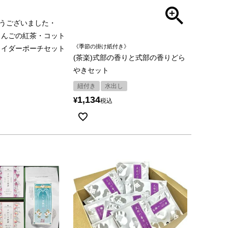
とうございました・
りんごの紅茶・コット
《季節の掛け紙付き》
ライダーポーチセット
(茶楽)式部の香りと式部の香りどら
やきセット
紐付き
水出し
1,134
¥
税込