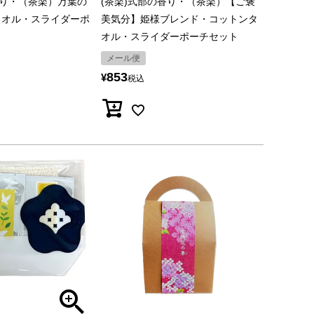
香り・（茶楽）万葉の
(茶楽)式部の香り・（茶楽）【ご褒
タオル・スライダーポ
美気分】姫様ブレンド・コットンタ
オル・スライダーポーチセット
メール便
853
¥
税込