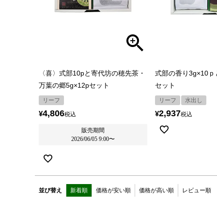
〈喜〉式部10pと寄代坊の穂先茶・
式部の香り3g×10
万葉の郷5g×12pセット
セット
リーフ
リーフ
水出し
4,806
2,937
¥
¥
税込
税込
販売期間
2026/06/05 9:00
〜
並び替え
新着順
価格が安い順
価格が高い順
レビュー順