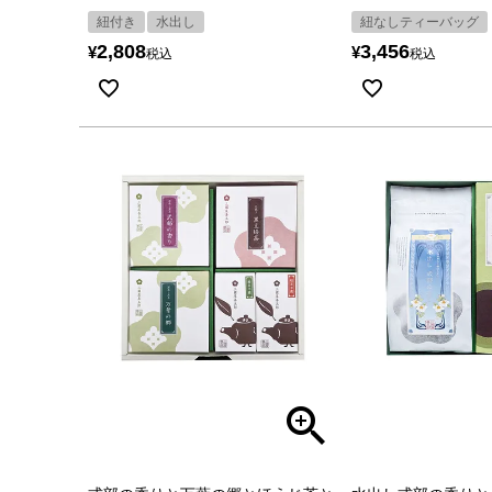
紐付き
水出し
紐なしティーバッグ
2,808
3,456
¥
¥
税込
税込