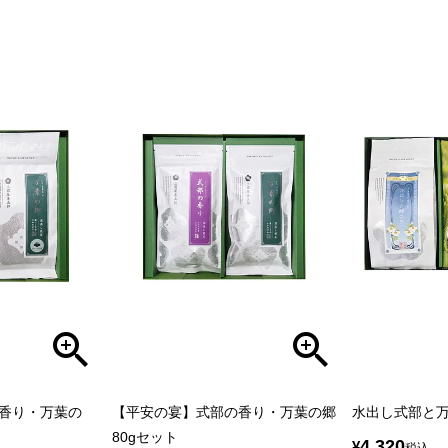
香り・万葉の
【平安の宴】式部の香り・万葉の郷
水出し式部と
80gセット
4,320
¥
税込