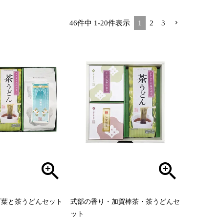
46
件中
1
-
20
件表示
1
2
3
万葉と茶うどんセット
式部の香り・加賀棒茶・茶うどんセ
ット