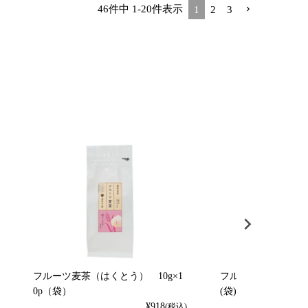
46
件中
1
-
20
件表示
1
2
3
フルーツ麦茶（はくとう） 10g×1
フルーツ麦茶（れもん）
0p（袋）
(袋)
¥
918
(税込)