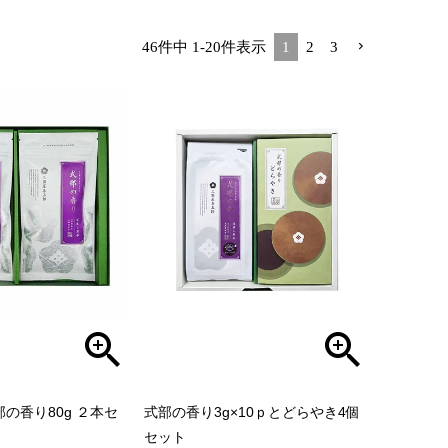
46
件中
1
-
20
件表示
1
2
3
の香り80g ２本セ
式部の香り3g×10ｐとどらやき4個
セット