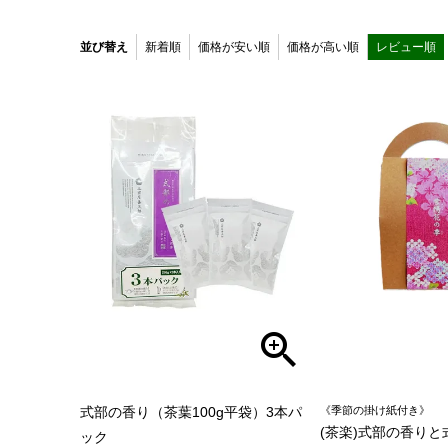
並び替え
新着順
価格が安い順
価格が高い順
レビュー順
式部の香り（茶葉100g平袋）3本パ
《季節の掛け紙付き》
(茶楽)式部の香り
ック