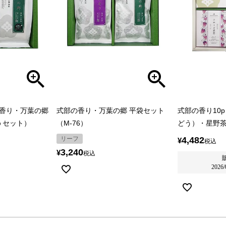
香り・万葉の郷
式部の香り・万葉の郷 平袋セット
式部の香り10
2ｐセット）
（M-76）
どう）・星野
リーフ
4,482
¥
税込
3,240
¥
税込
2026/