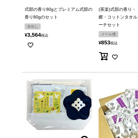
式部の香り80gとプレミアム式部の
(茶楽)式部の香り
香り80gのセット
郷・コットンタオル
ーチセット
水出し
3,564
メール便
¥
税込
853
¥
税込