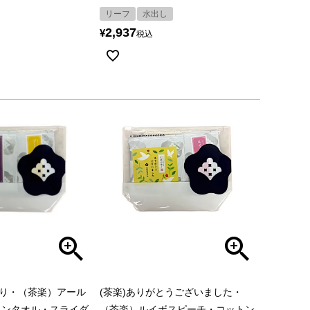
リーフ
水出し
2,937
¥
税込
香り・（茶楽）アール
(茶楽)ありがとうございました・
トンタオル・スライダ
（茶楽）ルイボスピーチ・コットン