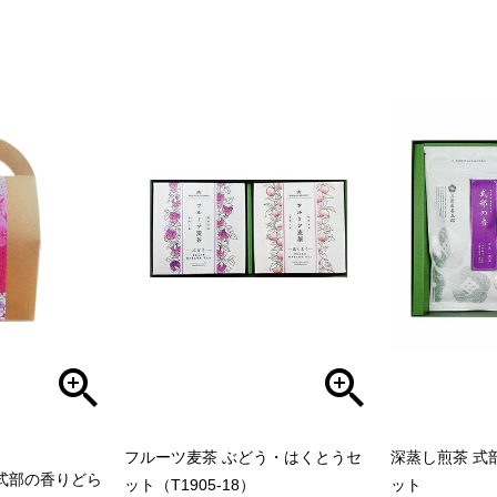
フルーツ麦茶 ぶどう・はくとうセ
深蒸し煎茶 式部
と式部の香りどら
ット（T1905-18）
ット