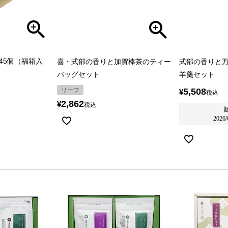
45個（福箱入
喜・式部の香りと加賀棒茶のティー
式部の香りと
バッグセット
羊羹セット
リーフ
5,508
¥
税込
2,862
¥
税込
2026/