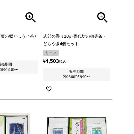
万葉の郷とほうじ茶と
式部の香り10p･寄代坊の穂先茶・
どらやき4個セット
リーフ
4,503
¥
税込
販売期間
06/05 9:00
〜
販売期間
2026/06/05 9:00
〜