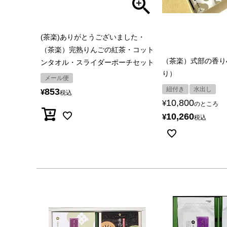
(茶楽)ありがとうございました・
（茶楽）完熟りんごの紅茶・コット
（茶楽）式部の香り
ンタオル・スライダーポーチセット
り）
メール便
紐付き
水出し
853
¥
税込
10,800
¥
のところ
10,260
¥
税込