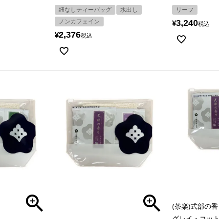
紐なしティーバッグ
水出し
リーフ
ノンカフェイン
3,240
¥
税込
2,376
¥
税込
(茶楽)式部の
グレイ・コッ