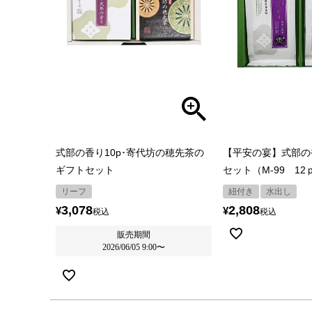
式部の香り10p･寄代坊の穂先茶の
【平安の宴】式部の
ギフトセット
セット（M-99 1
リーフ
紐付き
水出し
3,078
2,808
¥
¥
税込
税込
販売期間
2026/06/05 9:00
〜