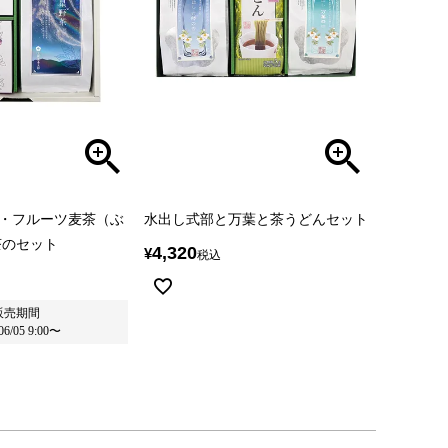
p・フルーツ麦茶（ぶ
水出し式部と万葉と茶うどんセット
茶のセット
4,320
¥
税込
販売期間
06/05 9:00
〜