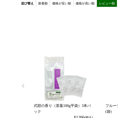
並び替え
新着順
価格が安い順
価格が高い順
レビュー順
式部の香り（茶葉100g平袋）3本パ
フルーツ
ック
(袋)
¥
3,996
(税込)