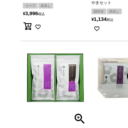
やきセット
リーフ
水出し
紐付き
水出し
3,996
¥
税込
1,134
¥
税込