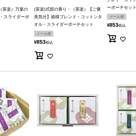
ーポーチセッ
・（茶楽）万葉の
(茶楽)式部の香り・（茶楽）【ご褒
・スライダーポ
美気分】姫様ブレンド・コットンタ
メール便
オル・スライダーポーチセット
853
¥
税込
メール便
853
¥
税込