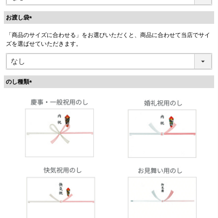
お渡し袋
(
「商品のサイズに合わせる」をお選びいただくと、商品に合わせて当店でサイ
必
ズを選ばせていただきます。
須
)
のし種類
(
必
須
)