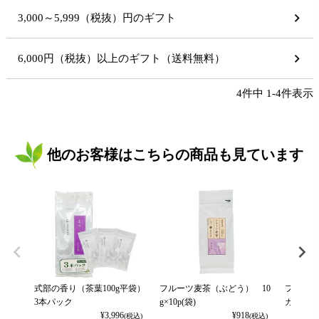
3,000～5,999（税抜）円のギフト
6,000円（税抜）以上のギフト（送料無料）
4
件中
1
-
4
件表示
他のお客様はこちらの商品も見ています
式部の香り（茶葉100g平袋）
フルーツ麦茶（ぶどう） 10
フルーツ
3本パック
g×10p(袋)
カット） 
¥
3,996
¥
918
(税込)
(税込)