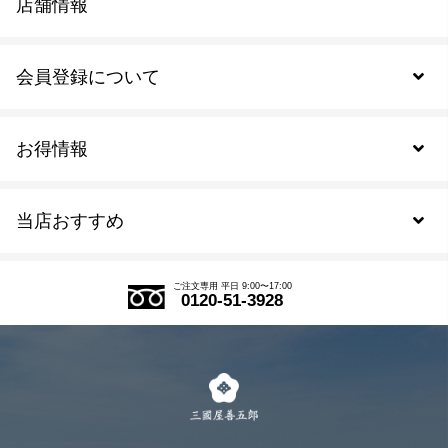
店舗情報
会員登録について
お得情報
新規会員登録
当店おすすめ
会員規約について
SDGs
アウトレットセール
ご注文の流れ
ご注文専用 平日 9:00〜17:00
0120-51-3928
式部の香りシリーズ
お得なまとめ買い
LINE登録
茶楽
キャンペーン
メルマガ登録
季節限定商品
メール便対応商品