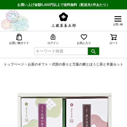
お買い上げ金額5,400円以上で送料無料（配送先1件あたり）
お買い物
検索
お買い物ガイド
ログイン
お気に入り
カート
トップページ
お茶のギフト
式部の香りと万葉の郷とほうじ茶と羊羹セット