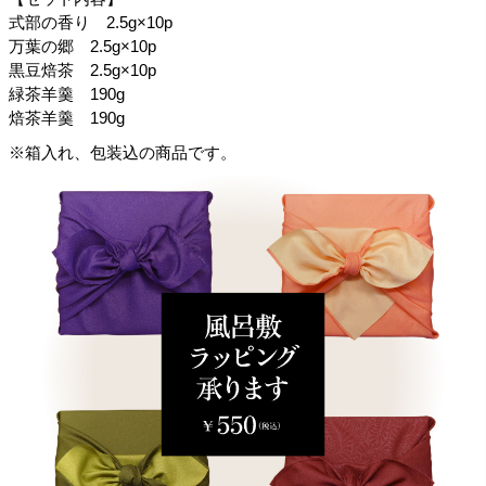
式部の香り 2.5g×10p
万葉の郷 2.5g×10p
黒豆焙茶 2.5g×10p
緑茶羊羹 190g
焙茶羊羹 190g
※箱入れ、包装込の商品です。