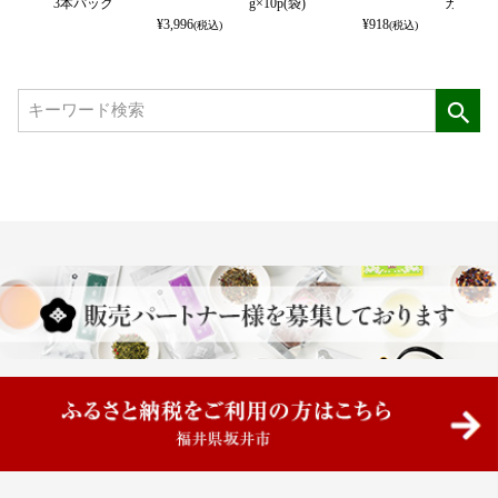
3本パック
g×10p(袋)
カット） 
¥
3,996
¥
918
(税込)
(税込)