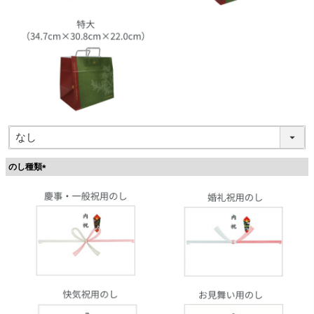
のし種類
(
必
須
)