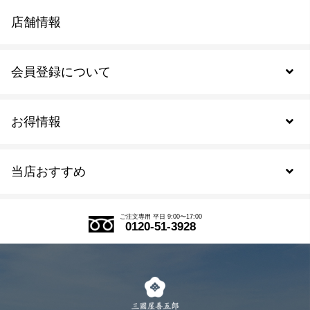
店舗情報
会員登録について
お得情報
新規会員登録
当店おすすめ
会員規約について
SDGs
アウトレットセール
ご注文の流れ
ご注文専用 平日 9:00〜17:00
0120-51-3928
式部の香りシリーズ
お得なまとめ買い
LINE登録
茶楽
キャンペーン
メルマガ登録