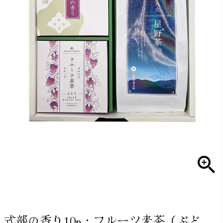
式部の香り10p・フルーツ麦茶（ぶど