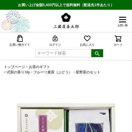
お買い上げ金額5,400円以上で送料無料（配送先1件あたり）
お買い物
検索
お買い物ガイド
ログイン
お気に入り
カート
トップページ
お茶のギフト
式部の香り10p・フルーツ麦茶（ぶどう）・星野茶のセット