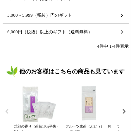
3,000～5,999（税抜）円のギフト
6,000円（税抜）以上のギフト（送料無料）
4
件中
1
-
4
件表示
他のお客様はこちらの商品も見ています
式部の香り（茶葉100g平袋）
フルーツ麦茶（ぶどう） 10
フルーツ