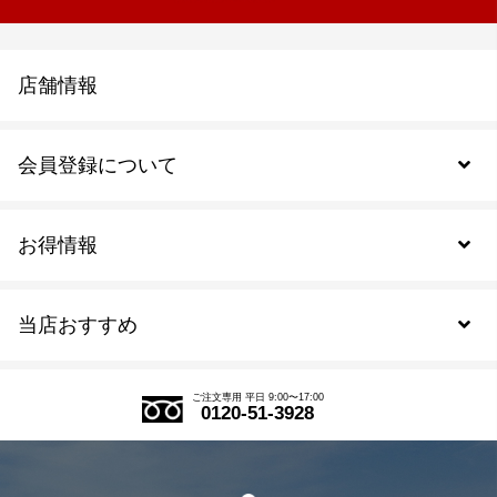
店舗情報
会員登録について
お得情報
新規会員登録
当店おすすめ
会員規約について
SDGs
アウトレットセール
ご注文の流れ
ご注文専用 平日 9:00〜17:00
0120-51-3928
式部の香りシリーズ
お得なまとめ買い
LINE登録
茶楽
キャンペーン