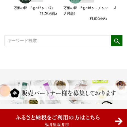
万葉の郷 3ｇ×12ｐ（袋）
万葉の郷 5ｇ×16ｐ（チャッ
式部の香
¥
1,296
ク付袋）
(税込)
¥
1,620
(税込)