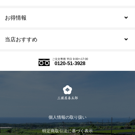
お得情報
新規会員登録
当店おすすめ
会員規約について
SDGs
アウトレットセール
ご注文の流れ
ご注文専用 平日 9:00〜17:00
0120-51-3928
式部の香りシリーズ
お得なまとめ買い
LINE登録
茶楽
キャンペーン
メルマガ登録
季節限定商品
メール便対応商品
マイページ
お茶のギフト
個人情報の取り扱い
ログイン
特定商取引法に基づく表示
おすすめのお茶