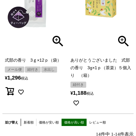
式部の香り 3ｇ×12ｐ（袋）
ありがとうございました 式部
の香り 3g×1ｐ（茶楽）５個入
メール便
紐付き
水出し
り （箱）
1,296
¥
税込
紐付き
1,188
¥
税込
並び替え
新着順
価格が安い順
価格が高い順
レビュー順
14
件中
1
-
14
件表示