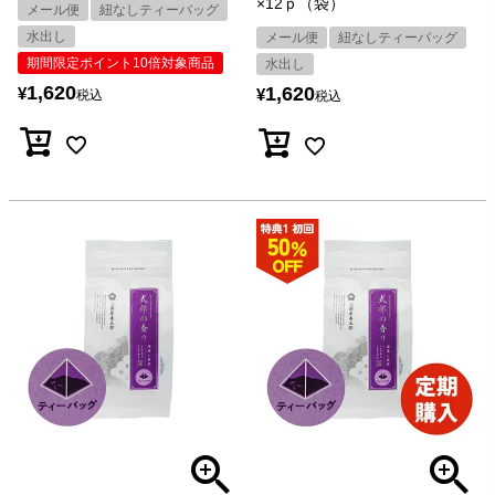
×12ｐ（袋）
メール便
紐なしティーバッグ
水出し
メール便
紐なしティーバッグ
期間限定ポイント10倍対象商品
水出し
1,620
1,620
¥
¥
税込
税込