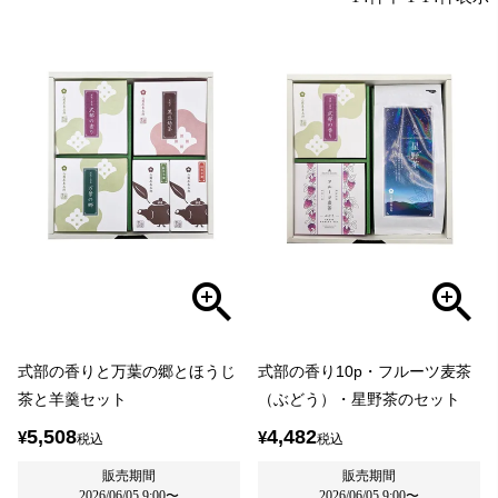
式部の香りと万葉の郷とほうじ
式部の香り10p・フルーツ麦茶
茶と羊羹セット
（ぶどう）・星野茶のセット
5,508
4,482
¥
¥
税込
税込
販売期間
販売期間
2026/06/05 9:00
〜
2026/06/05 9:00
〜