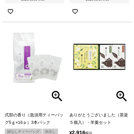
式部の香り（急須用ティーバッ
ありがとうございました（茶楽
グ5ｇ×16ｐ）3本パック
５個入）・羊羹セット
紐なしティーバッグ
水出し
2,916
¥
税込