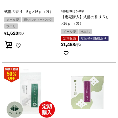
式部の香り 5ｇ×16ｐ（袋）
初回お届けが半額
【定期購入】式部の香り 5ｇ
メール便
紐なしティーバッグ
×16ｐ （袋）
水出し
メール便
水出し
1,620
¥
税込
定期販売
初回特別価格あり
1,458
¥
税込