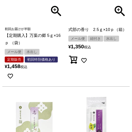
初回お届けが半額
式部の香り 2.5ｇ×10ｐ（箱）
【定期購入】万葉の郷 5ｇ×16
メール便
紐付き
水出し
ｐ （袋）
1,350
¥
税込
メール便
水出し
定期販売
初回特別価格あり
1,458
¥
税込