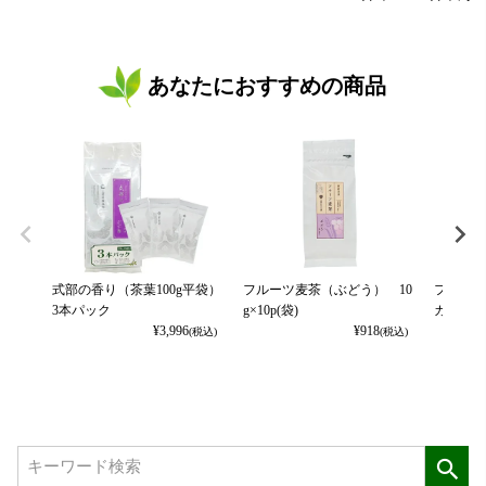
あなたにおすすめの商品
式部の香り（茶葉100g平袋）
フルーツ麦茶（ぶどう） 10
フルーツ
3本パック
g×10p(袋)
カット） 
¥
3,996
¥
918
(税込)
(税込)