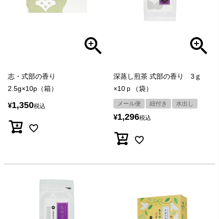
志・式部の香り
深蒸し煎茶 式部の香り 3ｇ
2.5g×10p（箱）
×10ｐ（袋）
1,350
メール便
紐付き
水出し
¥
税込
1,296
¥
税込