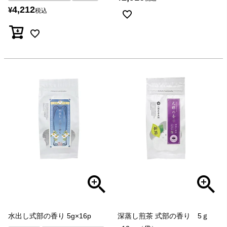
4,212
¥
税込
水出し式部の香り 5g×16p
深蒸し煎茶 式部の香り 5ｇ