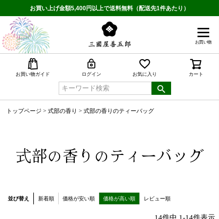
お買い上げ金額5,400円以上で送料無料（配送先1件あたり）
お買い物
検索
お買い物ガイド
ログイン
お気に入り
カート
トップページ
式部の香り
式部の香りのティーバッグ
式部の香りのティーバッグ
並び替え
新着順
価格が安い順
価格が高い順
レビュー順
14
件中
1
-
14
件表示