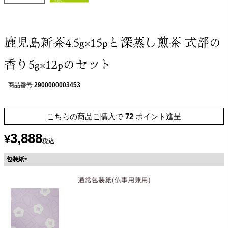
鹿児島新茶4.5g×15pと深蒸し煎茶 式部の
香り5g×12pのセット
商品番号
2900000003453
こちらの商品ご購入で
72
ポイント進呈
3,888
¥
税込
包装紙
(
必
須
)