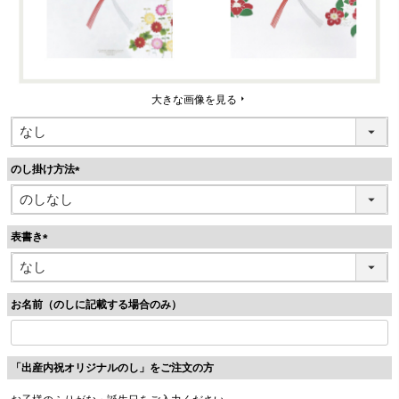
大きな画像を見る
のし掛け方法
(
必
須
表書き
)
(
必
須
お名前（のしに記載する場合のみ）
)
「出産内祝オリジナルのし」をご注文の方