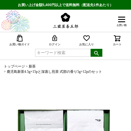
お買い上げ金額5,400円以上で送料無料（配送先1件あたり）
お買い物
検索
お買い物ガイド
ログイン
お気に入り
カート
トップページ
新茶
鹿児島新茶4.5g×15pと深蒸し煎茶 式部の香り5g×12pのセット