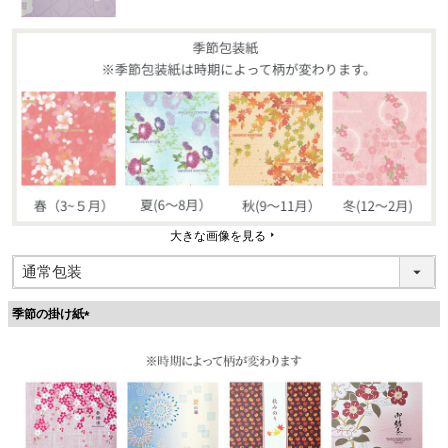
大きな画像を見る
季節の掛け紙
(
必
須
)