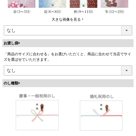
大きな画像を見る
お渡し袋
(
「商品のサイズに合わせる」をお選びいただくと、商品に合わせて当店でサイ
必
ズを選ばせていただきます。
須
)
のし種類
(
必
須
)