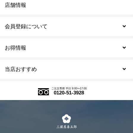
店舗情報
会員登録について
お得情報
新規会員登録
当店おすすめ
会員規約について
SDGs
アウトレットセール
ご注文の流れ
ご注文専用 平日 9:00〜17:00
0120-51-3928
式部の香りシリーズ
お得なまとめ買い
LINE登録
茶楽
キャンペーン
メルマガ登録
季節限定商品
メール便対応商品