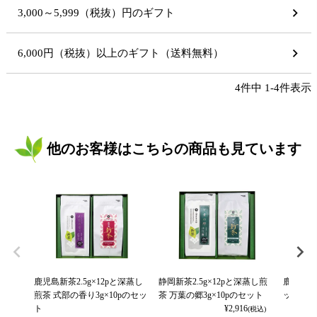
3,000～5,999（税抜）円のギフト
6,000円（税抜）以上のギフト（送料無料）
4
件中
1
-
4
件表示
他のお客様はこちらの商品も見ています
鹿児島新茶2.5g×12pと深蒸し
静岡新茶2.5g×12pと深蒸し煎
鹿児島・静
煎茶 式部の香り3g×10pのセッ
茶 万葉の郷3g×10pのセット
ット
ト
¥
2,916
(税込)