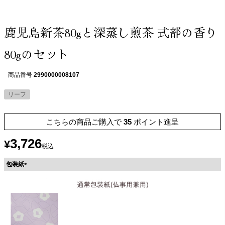
鹿児島新茶80gと深蒸し煎茶 式部の香り
80gのセット
商品番号
2990000008107
リーフ
こちらの商品ご購入で
35
ポイント進呈
3,726
¥
税込
包装紙
(
必
須
)