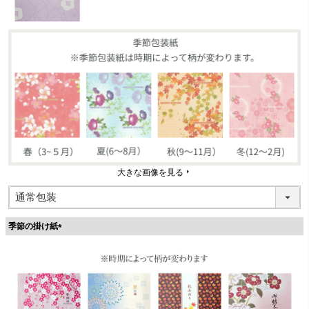
大きな画像を見る
季節の掛け紙
(
必
須
)