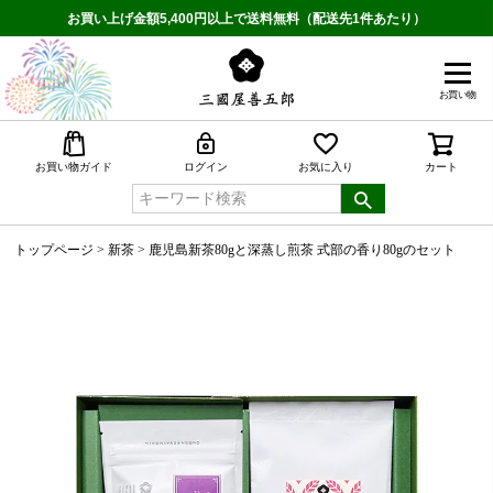
お買い上げ金額5,400円以上で送料無料（配送先1件あたり）
お買い物
検索
お買い物ガイド
ログイン
お気に入り
カート
トップページ
新茶
鹿児島新茶80gと深蒸し煎茶 式部の香り80gのセット