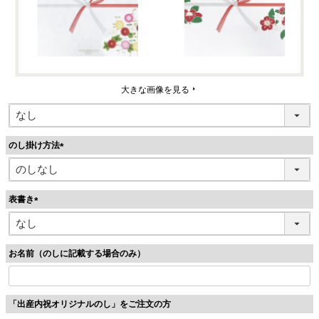
大きな画像を見る
のし掛け方法
(
必
須
表書き
)
(
必
須
お名前（のしに記載する場合のみ）
)
「出産内祝オリジナルのし」をご注文の方