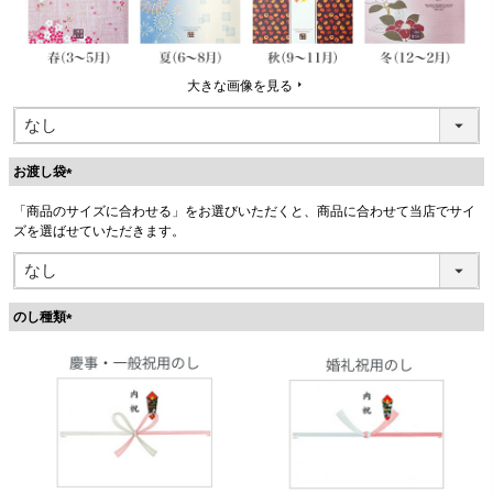
大きな画像を見る
お渡し袋
(
「商品のサイズに合わせる」をお選びいただくと、商品に合わせて当店でサイ
必
ズを選ばせていただきます。
須
)
のし種類
(
必
須
)