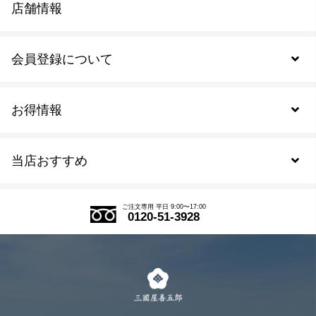
店舗情報
会員登録について
お得情報
新規会員登録
当店おすすめ
会員規約について
SDGs
アウトレットセール
ご注文の流れ
ご注文専用 平日 9:00〜17:00
0120-51-3928
式部の香りシリーズ
お得なまとめ買い
LINE登録
茶楽
キャンペーン
メルマガ登録
季節限定商品
メール便対応商品