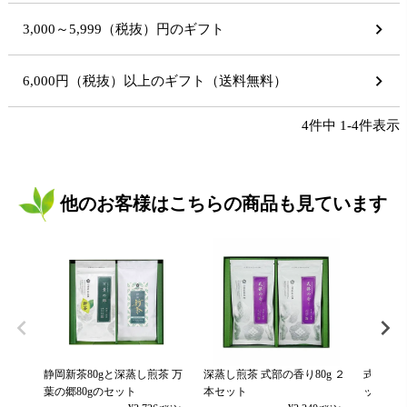
3,000～5,999（税抜）円のギフト
6,000円（税抜）以上のギフト（送料無料）
4
件中
1
-
4
件表示
他のお客様はこちらの商品も見ています
静岡新茶80gと深蒸し煎茶 万
深蒸し煎茶 式部の香り80g ２
式部の香
葉の郷80gのセット
本セット
ット