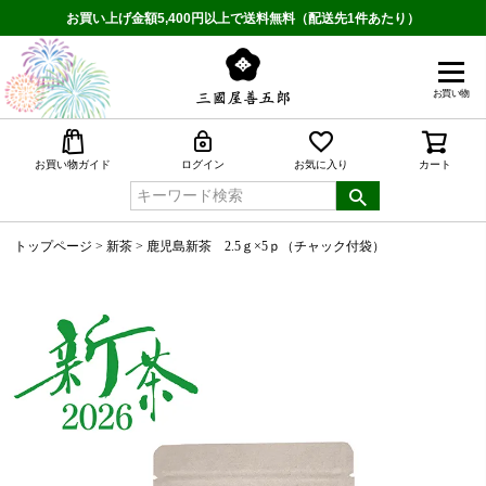
お買い上げ金額5,400円以上で送料無料（配送先1件あたり）
お買い物
検索
お買い物ガイド
ログイン
お気に入り
カート
トップページ
新茶
鹿児島新茶 2.5ｇ×5ｐ（チャック付袋）