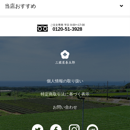
当店おすすめ
会員規約について
SDGs
アウトレットセール
ご注文の流れ
ご注文専用 平日 9:00〜17:00
0120-51-3928
式部の香りシリーズ
お得なまとめ買い
LINE登録
茶楽
キャンペーン
メルマガ登録
季節限定商品
メール便対応商品
マイページ
お茶のギフト
個人情報の取り扱い
ログイン
特定商取引法に基づく表示
おすすめのお茶
ログアウト
お問い合わせ
お茶に合うスイーツ