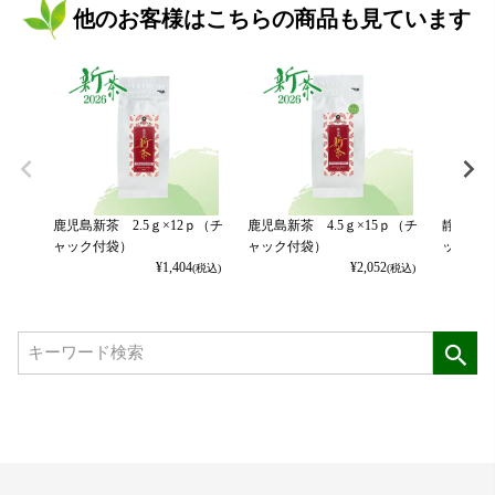
他のお客様はこちらの商品も見ています
鹿児島新茶 2.5ｇ×12ｐ（チ
鹿児島新茶 4.5ｇ×15ｐ（チ
静岡新茶
ャック付袋）
ャック付袋）
ック付袋
¥
1,404
¥
2,052
(税込)
(税込)