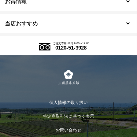
お得情報
新規会員登録
当店おすすめ
会員規約について
SDGs
アウトレットセール
ご注文の流れ
ご注文専用 平日 9:00〜17:00
0120-51-3928
式部の香りシリーズ
お得なまとめ買い
LINE登録
茶楽
キャンペーン
メルマガ登録
季節限定商品
メール便対応商品
マイページ
お茶のギフト
個人情報の取り扱い
ログイン
特定商取引法に基づく表示
おすすめのお茶
ログアウト
お問い合わせ