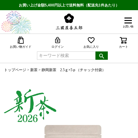
お買い上げ金額5,400円以上で送料無料（配送先1件あたり）
お買い物
検索
お買い物ガイド
ログイン
お気に入り
カート
トップページ
新茶
静岡新茶 2.5ｇ×5ｐ（チャック付袋）