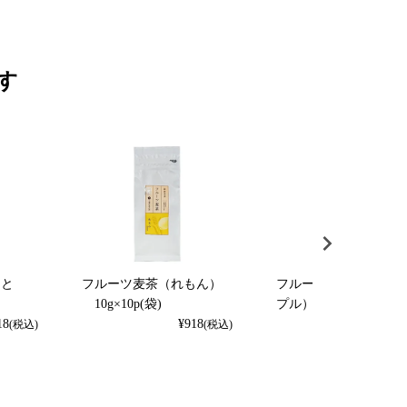
す
くと
フルーツ麦茶（れもん）
フルーツ麦茶（パイナ
）
10g×10p(袋)
プル） 10g×10p（袋
18
¥
918
¥
918
(税込)
(税込)
(