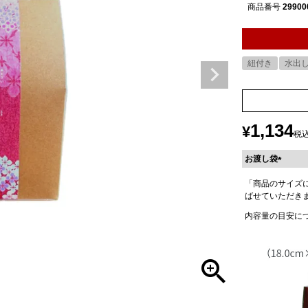
商品番号
29900
紐付き
水出
1,134
¥
税
お渡し袋
(
「商品のサイズ
必
ばせていただき
須
)
内容量の目安に