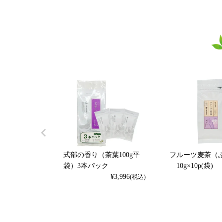
式部の香り（茶葉100g平
フルーツ麦茶（
袋）3本パック
10g×10p(袋)
¥
3,996
(税込)