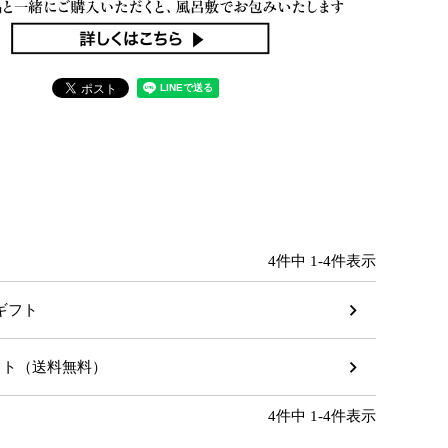
4
件中
1
-
4
件表示
のギフト
ギフト（送料無料）
4
件中
1
-
4
件表示