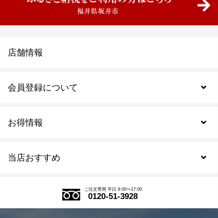
店舗情報
会員登録について
お得情報
新規会員登録
当店おすすめ
会員規約について
SDGs
アウトレットセール
ご注文の流れ
ご注文専用 平日 9:00〜17:00
0120-51-3928
式部の香りシリーズ
お得なまとめ買い
LINE登録