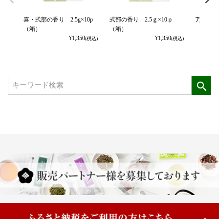
喜・式部の香り 2.5g×10p
式部の香り 2.5ｇ×10ｐ
万葉の郷
（箱）
（箱）
¥
1,350
¥
1,350
(税込)
(税込)