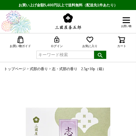
お買い上げ金額5,400円以上で送料無料（配送先1件あたり）
お買い物
検索
お買い物ガイド
ログイン
お気に入り
カート
トップページ
式部の香り
志・式部の香り 2.5g×10p（箱）