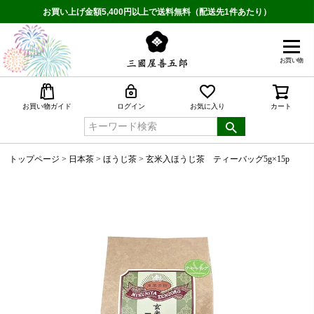
お買い上げ金額5,400円以上で送料無料（配送先1件あたり）
お買い物
検索
お買い物ガイド
ログイン
お気に入り
カート
トップページ
日本茶
ほうじ茶
玄米入ほうじ茶 ティーバッグ5g×15p