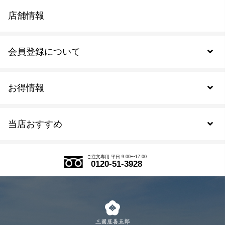
店舗情報
会員登録について
お得情報
新規会員登録
当店おすすめ
会員規約について
SDGs
アウトレットセール
ご注文の流れ
ご注文専用 平日 9:00〜17:00
0120-51-3928
式部の香りシリーズ
お得なまとめ買い
LINE登録
茶楽
キャンペーン
メルマガ登録