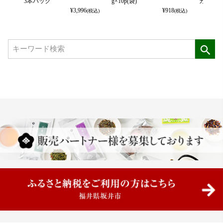
3本パック
g×10p(袋)
カット） 
¥
3,996
¥
918
(税込)
(税込)