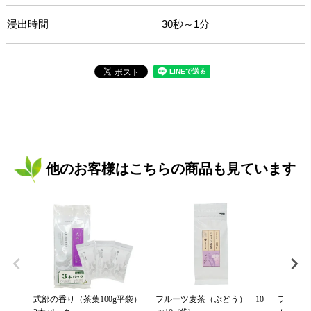
浸出時間
30秒～1分
他のお客様はこちらの商品も見ています
式部の香り（茶葉100g平袋）
フルーツ麦茶（ぶどう） 10
フルーツ