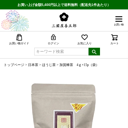
お買い上げ金額5,400円以上で送料無料（配送先1件あたり）
お買い物
検索
お買い物ガイド
ログイン
お気に入り
カート
トップページ
日本茶
ほうじ茶
加賀棒茶 4ｇ×15p（袋）