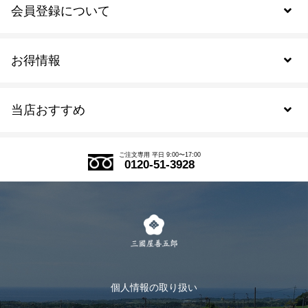
会員登録について
お得情報
新規会員登録
当店おすすめ
会員規約について
SDGs
アウトレットセール
ご注文の流れ
ご注文専用 平日 9:00〜17:00
0120-51-3928
式部の香りシリーズ
お得なまとめ買い
LINE登録
茶楽
キャンペーン
メルマガ登録
季節限定商品
メール便対応商品
マイページ
お茶のギフト
個人情報の取り扱い
ログイン