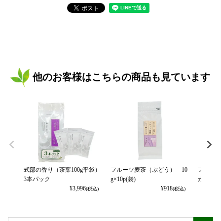
他のお客様はこちらの商品も見ています
式部の香り（茶葉100g平袋）
フルーツ麦茶（ぶどう） 10
フルーツ
3本パック
g×10p(袋)
カット） 
¥
3,996
¥
918
(税込)
(税込)