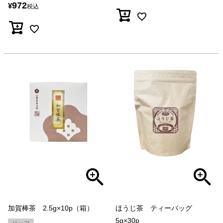
972
¥
税込
加賀棒茶 2.5g×10p（箱）
ほうじ茶 ティーバッグ
5g×30p