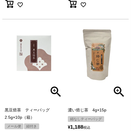
黒豆焙茶 ティーバッグ
濃い焙じ茶 4g×15p
2.5g×10p（箱）
紐なしティーバッグ
1,188
メール便
紐付き
¥
税込