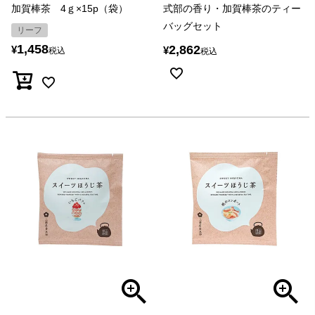
加賀棒茶 4ｇ×15p（袋）
式部の香り・加賀棒茶のティー
バッグセット
リーフ
1,458
2,862
¥
¥
税込
税込