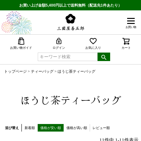
お買い上げ金額5,400円以上で送料無料（配送先1件あたり）
お買い物
検索
お買い物ガイド
ログイン
お気に入り
カート
トップページ
ティーバッグ
ほうじ茶ティーバッグ
ほうじ茶ティーバッグ
並び替え
新着順
価格が安い順
価格が高い順
レビュー順
11
件中
1
-
11
件表示