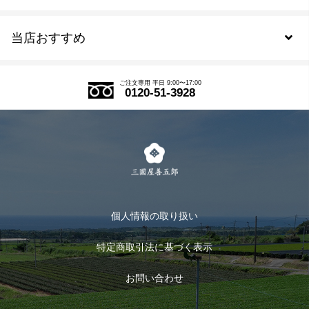
新規会員登録
当店おすすめ
会員規約について
SDGs
アウトレットセール
ご注文の流れ
ご注文専用 平日 9:00〜17:00
0120-51-3928
式部の香りシリーズ
お得なまとめ買い
LINE登録
茶楽
キャンペーン
メルマガ登録
季節限定商品
メール便対応商品
マイページ
お茶のギフト
個人情報の取り扱い
ログイン
特定商取引法に基づく表示
おすすめのお茶
ログアウト
お問い合わせ
お茶に合うスイーツ