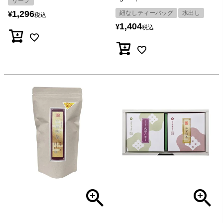
リーフ
1,296
紐なしティーバッグ
水出し
¥
税込
1,404
¥
税込