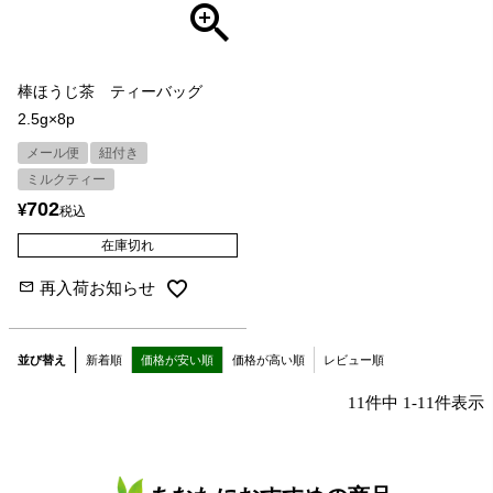
棒ほうじ茶 ティーバッグ
2.5g×8p
メール便
紐付き
ミルクティー
702
¥
税込
在庫切れ
再入荷お知らせ
並び替え
新着順
価格が安い順
価格が高い順
レビュー順
11
件中
1
-
11
件表示