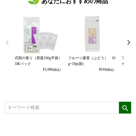
あなたにおすすめの商品
式部の香り（茶葉100g平袋）
フルーツ麦茶（ぶどう） 10
フルーツ
3本パック
g×10p(袋)
カット） 
¥
3,996
¥
918
(税込)
(税込)