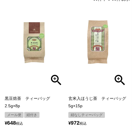
黒豆焙茶 ティーバッグ
玄米入ほうじ茶 ティーバッグ
2.5g×8p
5g×15p
メール便
紐付き
紐なしティーバッグ
648
972
¥
¥
税込
税込