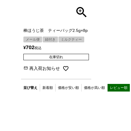
棒ほうじ茶 ティーバッグ2.5g×8p
メール便
紐付き
ミルクティー
702
¥
税込
在庫切れ
再入荷お知らせ
並び替え
新着順
価格が安い順
価格が高い順
レビュー順