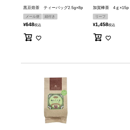
黒豆焙茶 ティーバッグ2.5g×8p
加賀棒茶 4ｇ×15
メール便
紐付き
リーフ
648
1,458
¥
¥
税込
税込