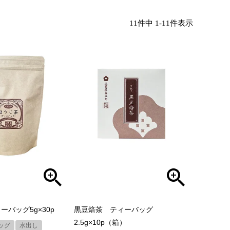
11
件中
1
-
11
件表示
バッグ5g×30p
黒豆焙茶 ティーバッグ
2.5g×10p（箱）
ッグ
水出し