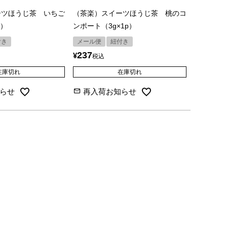
ーツほうじ茶 いちご
（茶楽）スイーツほうじ茶 桃のコ
p）
ンポート（3g×1p）
付き
メール便
紐付き
237
¥
税込
在庫切れ
在庫切れ
らせ
再入荷お知らせ