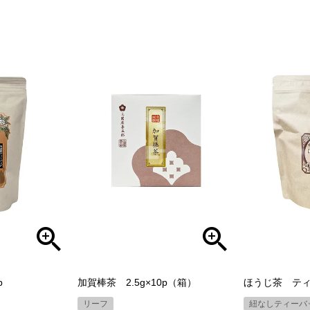
p
加賀棒茶 2.5g×10p（箱）
ほうじ茶 ティー
リーフ
紐なしティーバ