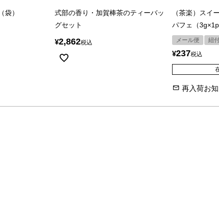
p（袋）
式部の香り・加賀棒茶のティーバッ
（茶楽）スイ
グセット
パフェ（3g×1
2,862
メール便
紐
¥
税込
237
¥
税込
再入荷お知