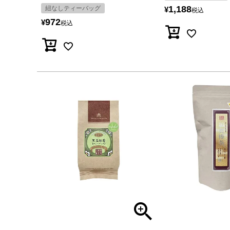
1,188
紐なしティーバッグ
¥
税込
972
¥
税込