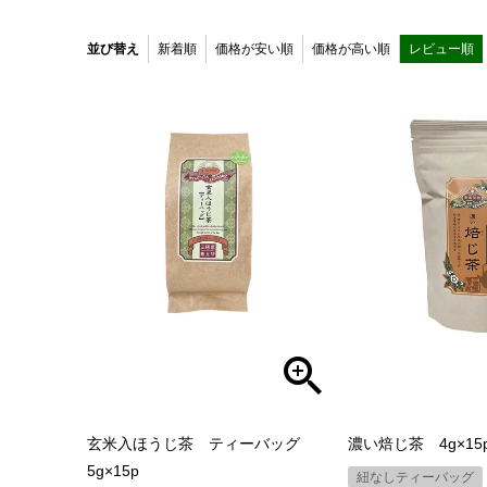
並び替え
新着順
価格が安い順
価格が高い順
レビュー順
玄米入ほうじ茶 ティーバッグ
濃い焙じ茶 4g×15
5g×15p
紐なしティーバッグ