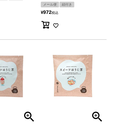
メール便
紐付き
972
¥
税込