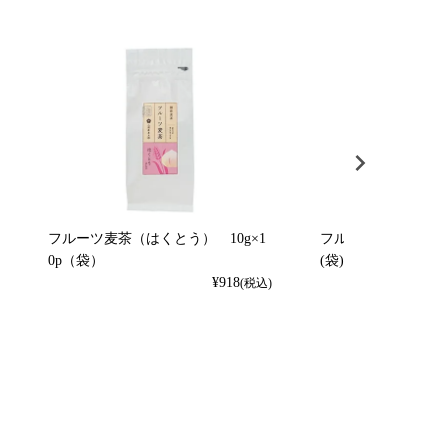
フルーツ麦茶（はくとう） 10g×1
フルーツ麦茶（れもん）
0p（袋）
(袋)
¥
918
(税込)