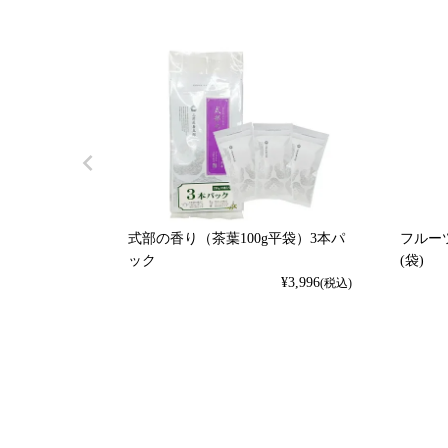
式部の香り（茶葉100g平袋）3本パ
フルーツ
ック
(袋)
¥
3,996
(税込)