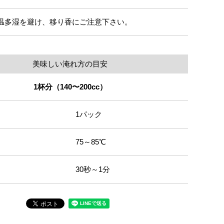
温多湿を避け、移り香にご注意下さい。
美味しい淹れ方の目安
1杯分（140〜200cc）
1パック
75～85℃
30秒～1分