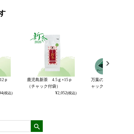
す
12ｐ
鹿児島新茶 4.5ｇ×15ｐ
万葉の郷 5ｇ×16ｐ（
（チャック付袋）
ャック付袋）
04
¥
2,052
¥
1,620
(税込)
(税込)
(