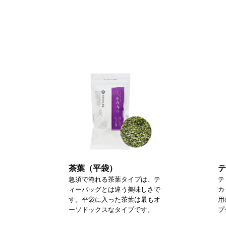
茶葉（平袋）
テ
急須で淹れる茶葉タイプは、テ
テ
ィーバッグとは違う美味しさで
カ
す。平袋に入った茶葉は最もオ
用
ーソドックスなタイプです。
プ