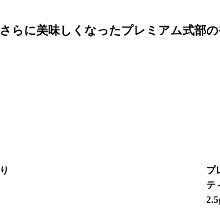
さらに美味しくなった
プレミアム式部の
り
プ
テ
2.