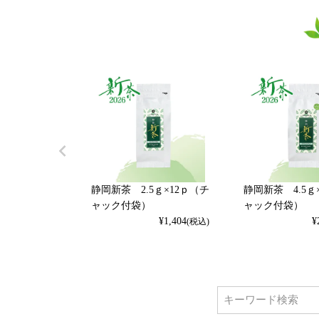
静岡新茶 2.5ｇ×12ｐ（チ
静岡新茶 4.5ｇ
ャック付袋）
ャック付袋）
¥
1,404
¥
(税込)