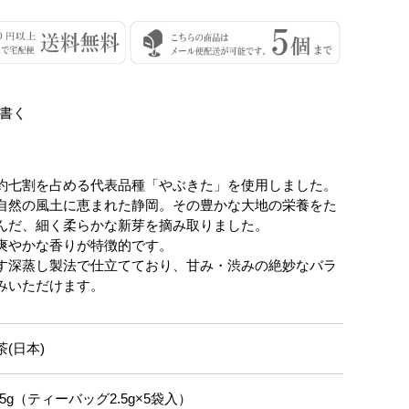
書く
約七割を占める代表品種「やぶきた」を使用しました。
自然の風土に恵まれた静岡。その豊かな大地の栄養をた
んだ、細く柔らかな新芽を摘み取りました。
爽やかな香りが特徴的です。
す深蒸し製法で仕立てており、甘み・渋みの絶妙なバラ
みいただけます。
茶(日本)
2.5g（ティーバッグ2.5g×5袋入）