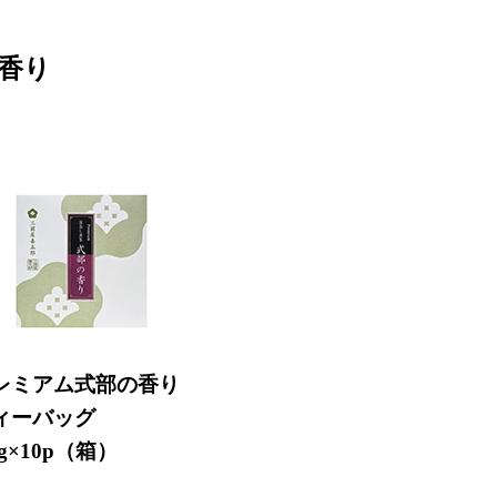
香り
レミアム式部の香り
ィーバッグ
5g×10p（箱）