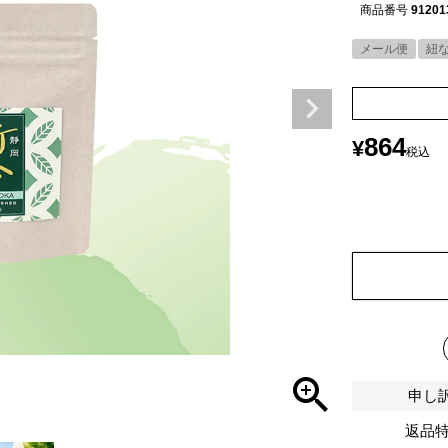
商品番号
91201
メール便
紐
864
¥
税込
申し
返品