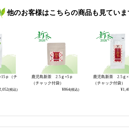
他のお客様はこちらの商品も見ていま
×15ｐ（チ
鹿児島新茶 2.5ｇ×5ｐ
鹿児島新茶 2.5ｇ×
（チャック付袋）
（チャック付袋）
2,052
¥
864
¥
1,4
(税込)
(税込)
検索