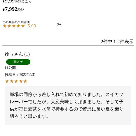
9,990
¥
のところ
7,992
¥
税込
2
5.00
2
件中
1
-
2
件表示
ゆぅ
1
購入者
非公開
投稿日
2022/05/31
職場の同僚から差し入れで初めて知りました。スイカフ
レーバーでしたが、大変美味しく頂きました。そして子
供が毎日麦茶を水筒で持参するので贅沢に暑い夏を乗り
切ろうと思います。