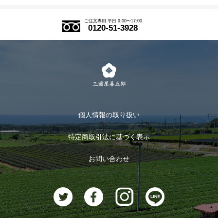
アウトレットセール
ご注文の流れ
ご注文専用 平日 9:00〜17:00
0120-51-3928
式部の香りシリーズ
お得なまとめ買い
LINE登録
茶楽
キャンペーン
メルマガ登録
季節限定商品
メール便対応商品
マイページ
お茶のギフト
個人情報の取り扱い
ログイン
特定商取引法に基づく表示
おすすめのお茶
ログアウト
お問い合わせ
お茶に合うスイーツ