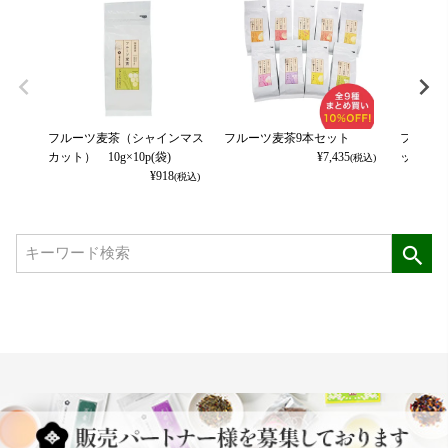
フルーツ麦茶（シャインマス
フルーツ麦茶9本セット
フルーツ
カット） 10g×10p(袋)
¥
7,435
ット(ク
(税込)
¥
918
(税込)