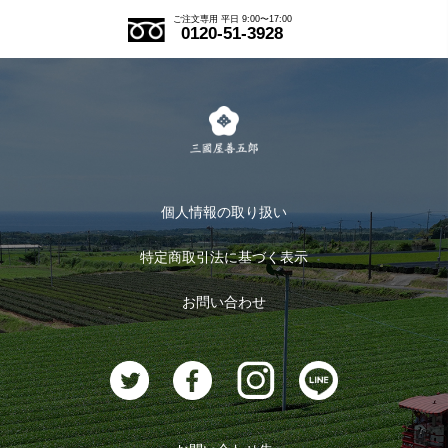
ご注文の流れ
ご注文専用 平日 9:00〜17:00
0120-51-3928
式部の香りシリーズ
お得なまとめ買い
LINE登録
茶楽
キャンペーン
メルマガ登録
季節限定商品
メール便対応商品
マイページ
お茶のギフト
個人情報の取り扱い
ログイン
特定商取引法に基づく表示
おすすめのお茶
ログアウト
お問い合わせ
お茶に合うスイーツ