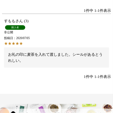
1
件中
1
-
1
件表示
すもも
3
購入者
非公開
投稿日
2020/07/05
お礼の印に麦茶を入れて渡しました。シールがあるとう
れしい。
1
件中
1
-
1
件表示