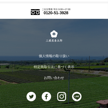
アウトレットセール
ご注文の流れ
ご注文専用 平日 9:00〜17:00
0120-51-3928
式部の香りシリーズ
お得なまとめ買い
LINE登録
茶楽
キャンペーン
メルマガ登録
季節限定商品
メール便対応商品
マイページ
お茶のギフト
個人情報の取り扱い
ログイン
特定商取引法に基づく表示
おすすめのお茶
ログアウト
お問い合わせ
お茶に合うスイーツ