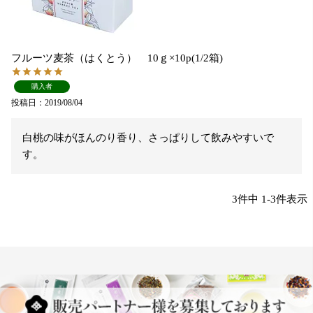
フルーツ麦茶（はくとう） 10ｇ×10p(1/2箱)
購入者
投稿日
2019/08/04
白桃の味がほんのり香り、さっぱりして飲みやすいで
す。
3
件中
1
-
3
件表示