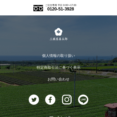
ご注文の流れ
ご注文専用 平日 9:00〜17:00
0120-51-3928
式部の香りシリーズ
お得なまとめ買い
LINE登録
茶楽
キャンペーン
メルマガ登録
季節限定商品
メール便対応商品
マイページ
お茶のギフト
個人情報の取り扱い
ログイン
特定商取引法に基づく表示
おすすめのお茶
ログアウト
お問い合わせ
お茶に合うスイーツ