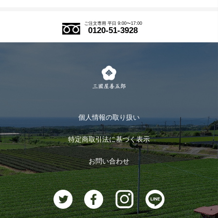
SDGs
アウトレットセール
ご注文の流れ
ご注文専用 平日 9:00〜17:00
0120-51-3928
式部の香りシリーズ
お得なまとめ買い
LINE登録
茶楽
キャンペーン
メルマガ登録
季節限定商品
メール便対応商品
マイページ
お茶のギフト
個人情報の取り扱い
ログイン
特定商取引法に基づく表示
おすすめのお茶
ログアウト
お問い合わせ
お茶に合うスイーツ