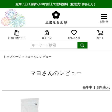
お買い上げ金額5,400円以上で送料無料（配送先1件あたり）
お買い物
検索
お買い物ガイド
ログイン
お気に入り
カート
トップページ
マヨさんのレビュー
マヨさんのレビュー
6
件中
1
-
6
件表示