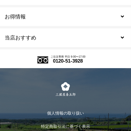
お得情報
新規会員登録
当店おすすめ
会員規約について
SDGs
アウトレットセール
ご注文の流れ
ご注文専用 平日 9:00〜17:00
0120-51-3928
式部の香りシリーズ
お得なまとめ買い
LINE登録
茶楽
キャンペーン
メルマガ登録
季節限定商品
メール便対応商品
マイページ
お茶のギフト
個人情報の取り扱い
ログイン
特定商取引法に基づく表示
おすすめのお茶