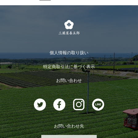
式部の香りシリーズ
お得なまとめ買い
LINE登録
茶楽
キャンペーン
メルマガ登録
季節限定商品
メール便対応商品
マイページ
お茶のギフト
個人情報の取り扱い
ログイン
特定商取引法に基づく表示
おすすめのお茶
ログアウト
お問い合わせ
お茶に合うスイーツ
お問い合わせ先