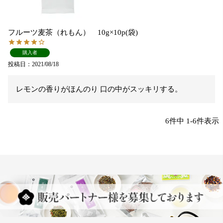
フルーツ麦茶（れもん） 10g×10p(袋)
購入者
投稿日
2021/08/18
レモンの香りがほんのり 口の中がスッキリする。
6
件中
1
-
6
件表示