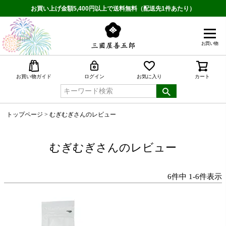
お買い上げ金額5,400円以上で送料無料（配送先1件あたり）
お買い物
検索
お買い物ガイド
ログイン
お気に入り
カート
トップページ
むぎむぎさんのレビュー
むぎむぎさんのレビュー
6
件中
1
-
6
件表示