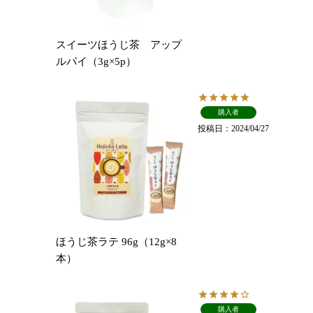
スイーツほうじ茶 アップ
ルパイ（3g×5p）
購入者
投稿日
2024/04/27
ほうじ茶ラテ 96g（12g×8
本）
購入者