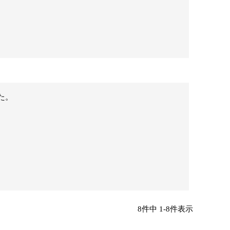
た。
8
件中
1
-
8
件表示