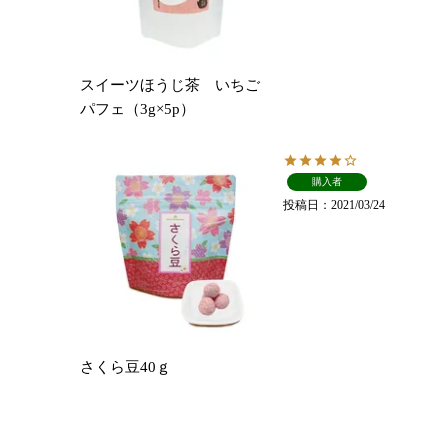
スイーツほうじ茶 いちご
パフェ（3g×5p）
購入者
投稿日
2021/03/24
さくら豆40ｇ