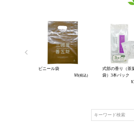
ビニール袋
式部の香り（茶葉
¥
8
袋）3本パック
(税込)
¥