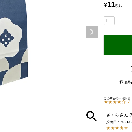
11
¥
税込
返品
4
さくら
投稿日
2021/0