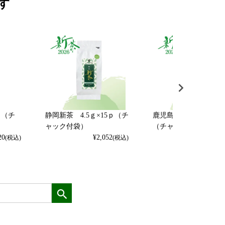
す
ｐ（チ
静岡新茶 4.5ｇ×15ｐ（チ
鹿児島新茶 2.5ｇ×12
ャック付袋）
（チャック付袋）
20
¥
2,052
¥
1,404
(税込)
(税込)
(