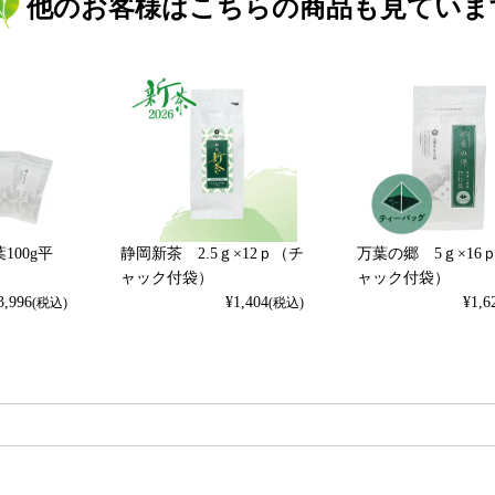
他のお客様はこちらの商品も見ていま
100g平
静岡新茶 2.5ｇ×12ｐ（チ
万葉の郷 5ｇ×16
ャック付袋）
ャック付袋）
3,996
¥
1,404
¥
1,6
(税込)
(税込)
検索