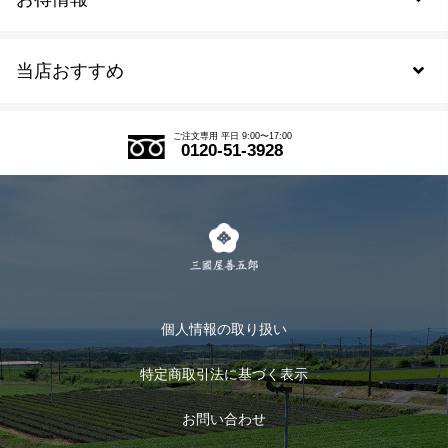
新規会員登録
当店おすすめ
会員規約について
SDGs
アウトレットセール
ご注文の流れ
ご注文専用 平日 9:00〜17:00
0120-51-3928
式部の香りシリーズ
お得なまとめ買い
LINE登録
茶楽
キャンペーン
メルマガ登録
季節限定商品
メール便対応商品
マイページ
お茶のギフト
個人情報の取り扱い
ログイン
特定商取引法に基づく表示
おすすめのお茶
ログアウト
お問い合わせ
お茶に合うスイーツ