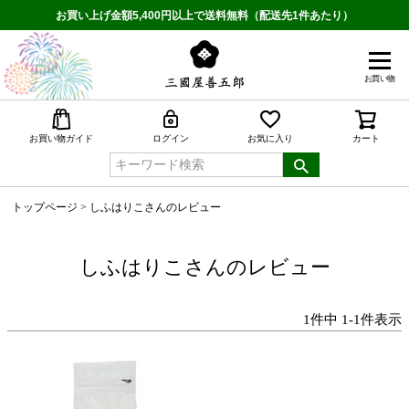
お買い上げ金額5,400円以上で送料無料（配送先1件あたり）
お買い物
検索
お買い物ガイド
ログイン
お気に入り
カート
トップページ
しふはりこさんのレビュー
しふはりこさんのレビュー
1
件中
1
-
1
件表示