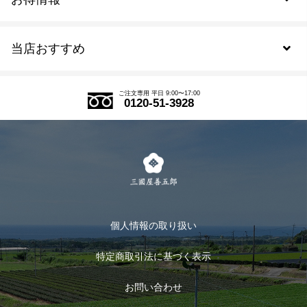
新規会員登録
当店おすすめ
会員規約について
SDGs
アウトレットセール
ご注文の流れ
ご注文専用 平日 9:00〜17:00
0120-51-3928
式部の香りシリーズ
お得なまとめ買い
LINE登録
茶楽
キャンペーン
メルマガ登録
季節限定商品
メール便対応商品
マイページ
お茶のギフト
個人情報の取り扱い
ログイン
特定商取引法に基づく表示
おすすめのお茶
ログアウト
お問い合わせ
お茶に合うスイーツ