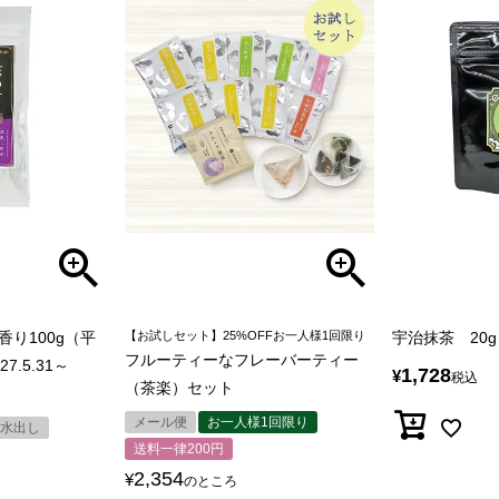
り100g（平
【お試しセット】25%OFFお一人様1回限り
宇治抹茶 20g
フルーティーなフレーバーティー
.5.31～
1,728
¥
税込
（茶楽）セット
メール便
お一人様1回限り
水出し
送料一律200円
2,354
¥
のところ