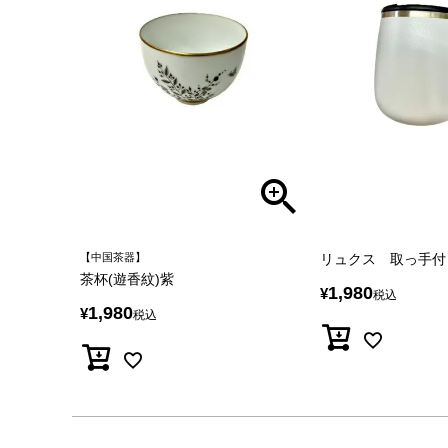
【中国茶器】
リュクス 取っ手付
茶杯(遊香紋)紫
1,980
¥
税込
1,980
¥
税込