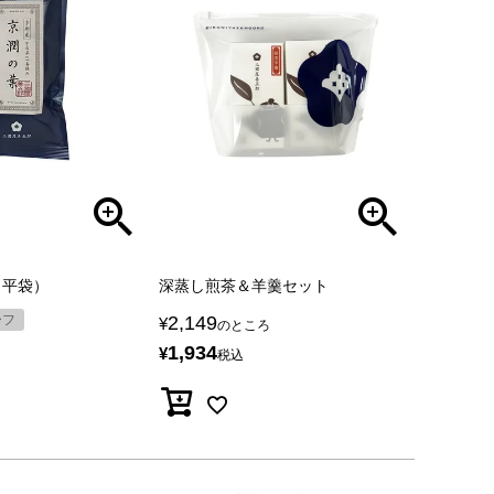
（平袋）
深蒸し煎茶＆羊羹セット
ーフ
2,149
¥
のところ
1,934
¥
税込