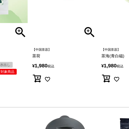
【中国茶器】
【中国茶器】
）
茶荷
茶海(青白磁)
水出し
1,980
1,980
¥
¥
税込
税込
倍対象商品