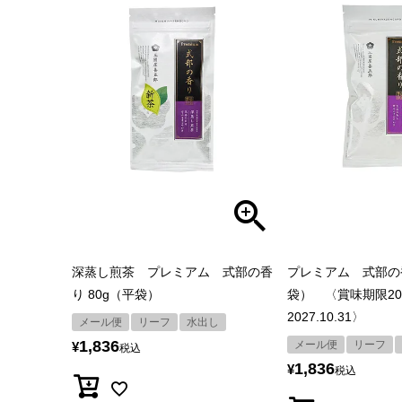
深蒸し煎茶 プレミアム 式部の香
プレミアム 式部の香
り 80g（平袋）
袋） 〈賞味期限2027
2027.10.31〉
メール便
リーフ
水出し
1,836
メール便
リーフ
¥
税込
1,836
¥
税込