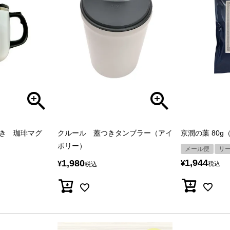
き 珈琲マグ
クルール 蓋つきタンブラー（アイ
京潤の葉 80g
ボリー）
メール便
リ
1,944
1,980
¥
¥
税込
税込