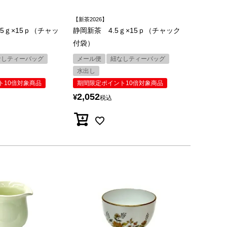
【新茶2026】
5ｇ×15ｐ（チャッ
静岡新茶 4.5ｇ×15ｐ（チャック
付袋）
なしティーバッグ
メール便
紐なしティーバッグ
水出し
ト10倍対象商品
期間限定ポイント10倍対象商品
2,052
¥
税込