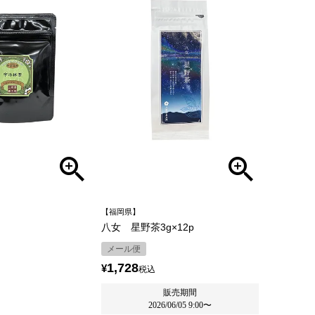
【福岡県】
八女 星野茶3g×12p
メール便
1,728
¥
税込
販売期間
2026/06/05 9:00
〜