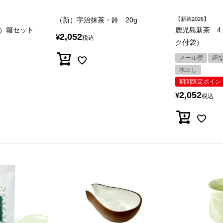
（新）宇治抹茶・鈴 20g
【新茶2026】
）箱セット
鹿児島新茶 4.
2,052
¥
税込
ク付袋）
メール便
紐
水出し
期間限定ポイン
2,052
¥
税込