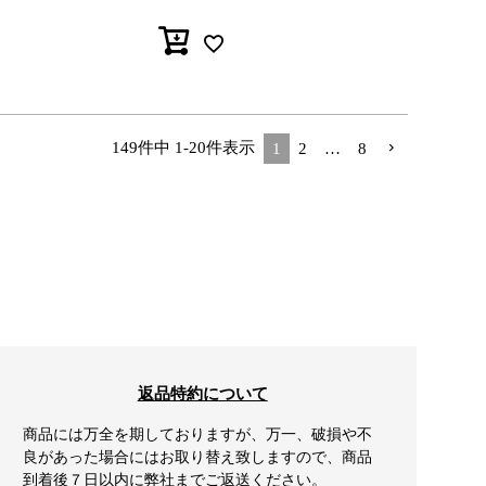
149
件中
1
-
20
件表示
1
2
…
8
返品特約について
商品には万全を期しておりますが、万一、破損や不
良があった場合にはお取り替え致しますので、商品
到着後７日以内に弊社までご返送ください。