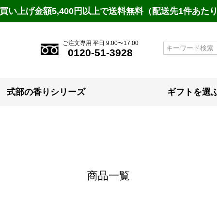
買い上げ金額5,400円以上で送料無料（配送先1件あた
在庫なし商品
在庫なし商品を表示しない
ご注文専用 平日 9:00〜17:00
検索
商品番号/JANコード
0120-51-3928
予約商品
式部の香りシリーズ
ギフトを選
予約商品のみを表示
並び順
新着順
登録順
価格が
キーワードヒット順
商品一覧
検索