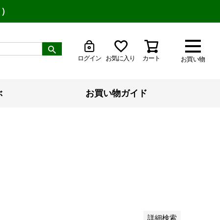
り）
ログイン
お気に入り
カート
お買い物
ぶ
お買い物ガイド
安い順
価格が高い順
優先度順
レビュー順
詳細検索