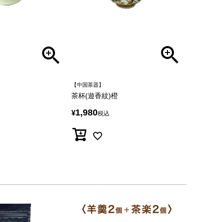
【中国茶器】
茶杯(遊香紋)橙
1,980
¥
税込