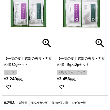
【平安の宴】式部の香り・万葉
【平安の宴】式部の香り・万葉
の郷 80gセット
の郷 5g×12pセット
リーフ
紐なしティーバッグ
3,240
3,456
¥
¥
税込
税込
並び替え
新着順
価格が安い順
価格が高い順
レビュー順