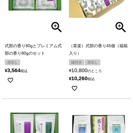
（茶楽）式部の香り45個（福箱
式部の香り80gとプレミアム式
入り）
部の香り80gのセット
紐付き
水出し
水出し
10,800
3,564
¥
¥
のところ
税込
10,260
¥
税込