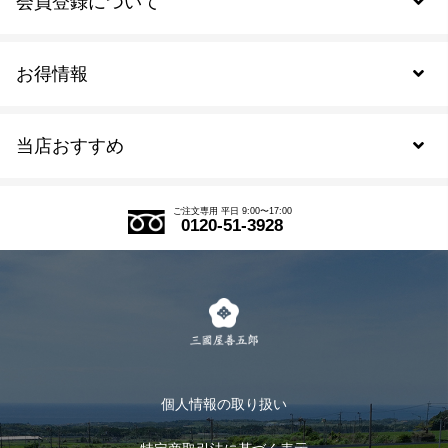
会員登録について
お得情報
新規会員登録
当店おすすめ
会員規約について
SDGs
アウトレットセール
ご注文の流れ
ご注文専用 平日 9:00〜17:00
0120-51-3928
式部の香りシリーズ
お得なまとめ買い
LINE登録
茶楽
キャンペーン
メルマガ登録
季節限定商品
メール便対応商品
マイページ
お茶のギフト
個人情報の取り扱い
ログイン