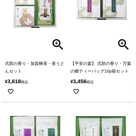
式部の香り・加賀棒茶・茶うど
【平安の宴】 式部の香り・万葉
んセット
の郷ティーバッグ10p箱セット
3,618
3,456
¥
¥
税込
税込