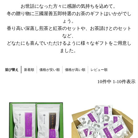
お世話になった方々に感謝の気持ちを込めて。
冬の贈り物に三國屋善五郎特選のお茶のギフトはいかがでし
ょう。
香り高い深蒸し煎茶と紅茶のセットや、お茶請けとのセット
など、
どなたにも喜んでいただけるように様々なギフトをご用意し
ました。
並び替え
新着順
価格が安い順
価格が高い順
レビュー順
10
件中
1
-
10
件表示