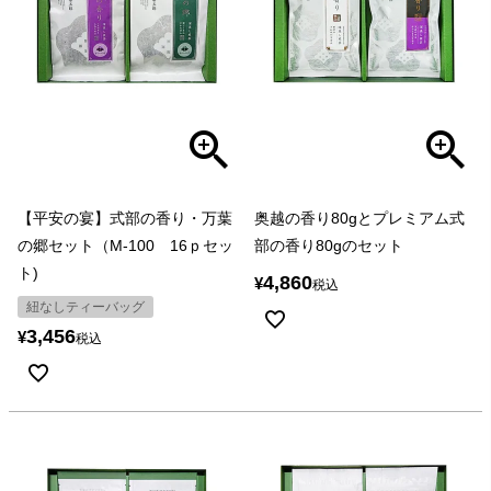
【平安の宴】式部の香り・万葉
奥越の香り80gとプレミアム式
の郷セット（M-100 16ｐセッ
部の香り80gのセット
ト)
4,860
¥
税込
紐なしティーバッグ
3,456
¥
税込