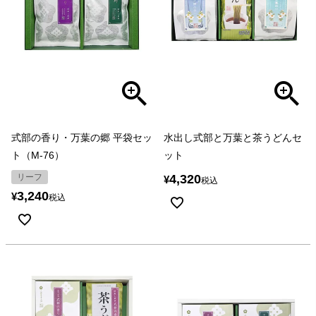
式部の香り・万葉の郷 平袋セッ
水出し式部と万葉と茶うどんセ
ト（M-76）
ット
リーフ
4,320
¥
税込
3,240
¥
税込