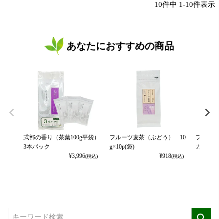
10
件中
1
-
10
件表示
あなたにおすすめの商品
式部の香り（茶葉100g平袋）
フルーツ麦茶（ぶどう） 10
フルーツ
3本パック
g×10p(袋)
カット） 
¥
3,996
¥
918
(税込)
(税込)