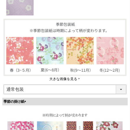
大きな画像を見る
季節の掛け紙
(
必
須
)