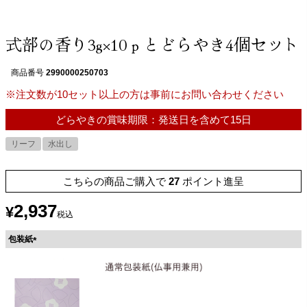
式部の香り3g×10ｐとどらやき4個セット
商品番号
2990000250703
※注文数が10セット以上の方は事前にお問い合わせください
どらやきの賞味期限：発送日を含めて15日
リーフ
水出し
こちらの商品ご購入で
27
ポイント進呈
2,937
¥
税込
包装紙
(
必
須
)