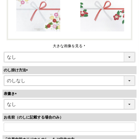
大きな画像を見る
のし掛け方法
(
必
須
表書き
)
(
必
須
お名前（のしに記載する場合のみ）
)