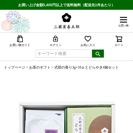
お買い上げ金額5,400円以上で送料無料（配送先1件あたり）
お買い物
検索
お買い物ガイド
ログイン
お気に入り
カート
トップページ
お茶のギフト
式部の香り3g×10ｐとどらやき4個セット