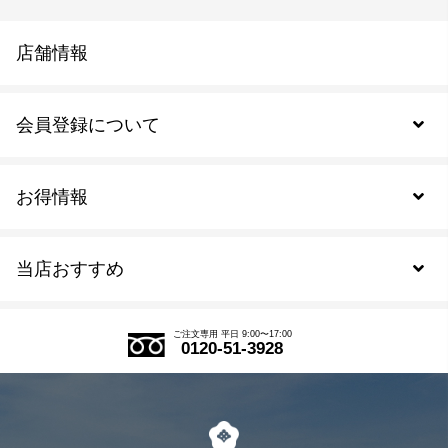
店舗情報
会員登録について
お得情報
新規会員登録
当店おすすめ
会員規約について
SDGs
アウトレットセール
ご注文の流れ
ご注文専用 平日 9:00〜17:00
0120-51-3928
式部の香りシリーズ
お得なまとめ買い
LINE登録
茶楽
キャンペーン
メルマガ登録