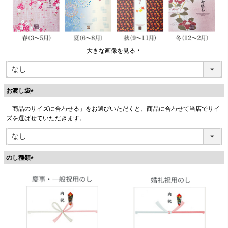
大きな画像を見る
お渡し袋
(
「商品のサイズに合わせる」をお選びいただくと、商品に合わせて当店でサイ
必
ズを選ばせていただきます。
須
)
のし種類
(
必
須
)