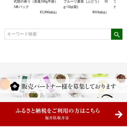
式部の香り（茶葉100g平袋）
フルーツ麦茶（ぶどう） 10
フルーツ
3本パック
g×10p(袋)
カット） 
¥
3,996
¥
918
(税込)
(税込)