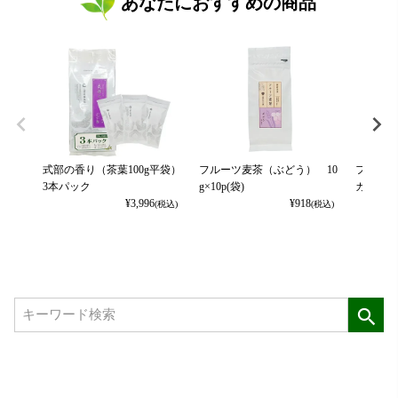
あなたにおすすめの商品
式部の香り（茶葉100g平袋）
フルーツ麦茶（ぶどう） 10
フルーツ
3本パック
g×10p(袋)
カット） 
¥
3,996
¥
918
(税込)
(税込)