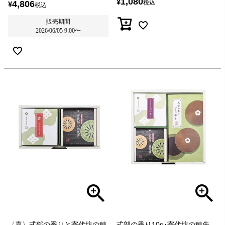
1,080
¥
4,806
税込
¥
税込
販売期間
2026/06/05 9:00
〜
〈喜〉式部の香りと寄代坊の穂
式部の香り10p･寄代坊の穂先