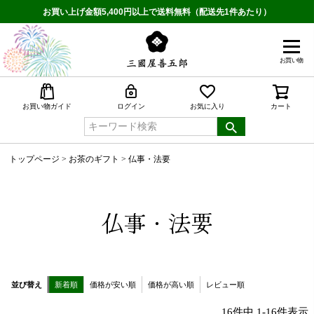
お買い上げ金額5,400円以上で送料無料（配送先1件あたり）
お買い物
検索
お買い物ガイド
ログイン
お気に入り
カート
トップページ
お茶のギフト
仏事・法要
仏事・法要
並び替え
新着順
価格が安い順
価格が高い順
レビュー順
16
件中
1
-
16
件表示