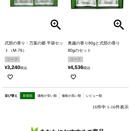
式部の香り・万葉の郷 平袋セッ
奥越の香り80gと式部の香り
ト（M-76）
80gのセット
リーフ
リーフ
3,240
4,536
¥
¥
税込
税込
並び替え
新着順
価格が安い順
価格が高い順
レビュー順
16
件中
1
-
16
件表示