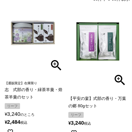
【通販限定】在庫限り
志 式部の香り・緑茶羊羹・焙
茶羊羹のセット
【平安の宴】式部の香り・万葉
の郷 80gセット
リーフ
3,240
¥
のところ
リーフ
2,484
¥
3,240
税込
¥
税込