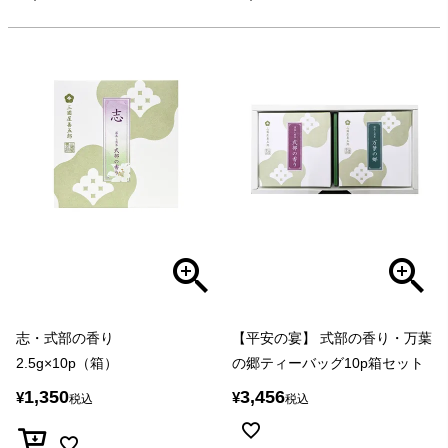
志・式部の香り
【平安の宴】 式部の香り・万葉
2.5g×10p（箱）
の郷ティーバッグ10p箱セット
1,350
3,456
¥
¥
税込
税込