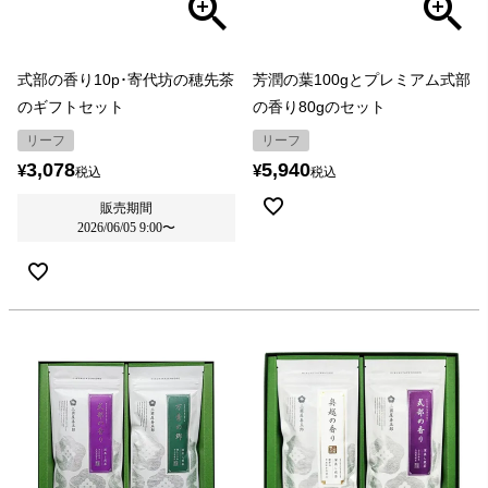
式部の香り10p･寄代坊の穂先茶
芳潤の葉100gとプレミアム式部
のギフトセット
の香り80gのセット
リーフ
リーフ
3,078
5,940
¥
¥
税込
税込
販売期間
2026/06/05 9:00
〜