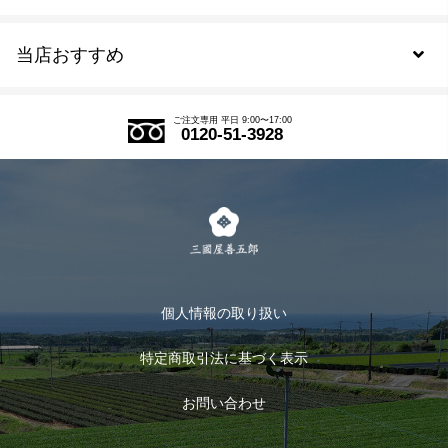
新規会員登録
当店おすすめ
会員規約について
SDGs
アウトレットセール
ご注文の流れ
ご注文専用 平日 9:00〜17:00
0120-51-3928
式部の香りシリーズ
お得なまとめ買い
LINE登録
茶楽
キャンペーン
メルマガ登録
季節限定商品
メール便対応商品
マイページ
お茶のギフト
個人情報の取り扱い
ログイン
特定商取引法に基づく表示
おすすめのお茶
ログアウト
お問い合わせ
お茶に合うスイーツ