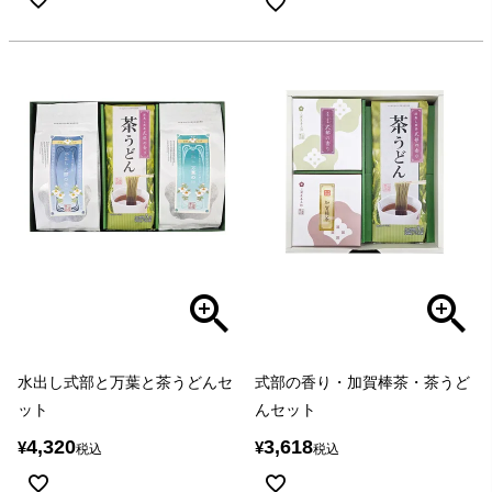
水出し式部と万葉と茶うどんセ
式部の香り・加賀棒茶・茶うど
ット
んセット
4,320
3,618
¥
¥
税込
税込