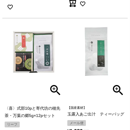
〈喜〉式部10pと寄代坊の穂先
【国産素材】
玉露入あご出汁 ティーバッグ
茶・万葉の郷5g×12pセット
メール便
リーフ