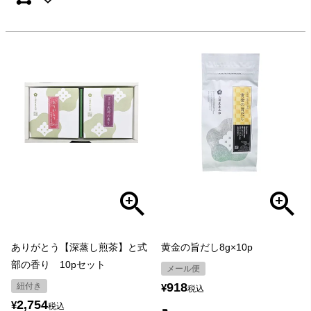
ありがとう【深蒸し煎茶】と式
黄金の旨だし8g×10p
部の香り 10pセット
メール便
918
紐付き
¥
税込
2,754
¥
税込