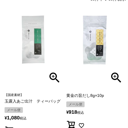
【国産素材】
黄金の旨だし8g×10p
玉露入あご出汁 ティーバッグ
メール便
メール便
918
¥
税込
1,080
¥
税込