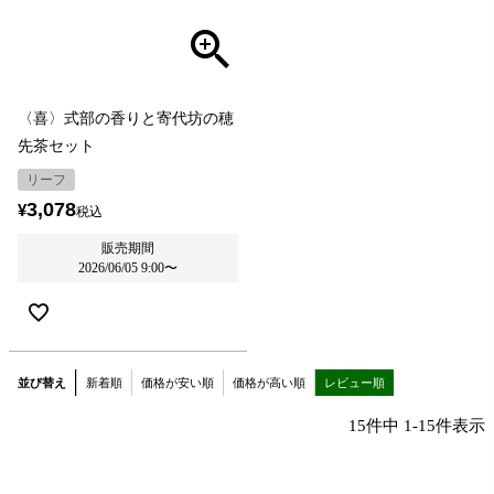
〈喜〉式部の香りと寄代坊の穂
先茶セット
リーフ
3,078
¥
税込
販売期間
2026/06/05 9:00
〜
並び替え
新着順
価格が安い順
価格が高い順
レビュー順
15
件中
1
-
15
件表示