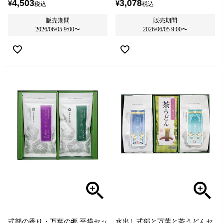
4,503
3,078
¥
¥
税込
税込
販売期間
販売期間
2026/06/05 9:00
〜
2026/06/05 9:00
〜
式部の香り・万葉の郷 平袋セッ
水出し式部と万葉と茶うどんセ