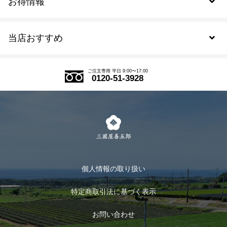
お得情報
新規会員登録
当店おすすめ
会員規約について
SDGs
アウトレットセール
ご注文の流れ
ご注文専用 平日 9:00〜17:00
0120-51-3928
式部の香りシリーズ
お得なまとめ買い
LINE登録
茶楽
キャンペーン
メルマガ登録
季節限定商品
メール便対応商品
マイページ
お茶のギフト
個人情報の取り扱い
ログイン
特定商取引法に基づく表示
おすすめのお茶
ログアウト
お問い合わせ
お茶に合うスイーツ