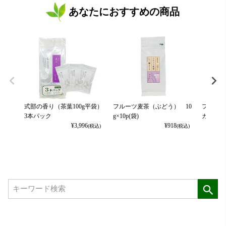
あなたにおすすめの商品
式部の香り（茶葉100g平袋）
フルーツ麦茶（ぶどう） 10
フルーツ
3本パック
g×10p(袋)
カット） 
¥
3,996
¥
918
(税込)
(税込)