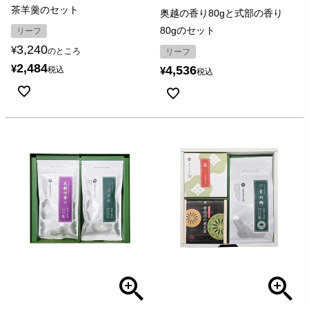
茶羊羹のセット
奥越の香り80gと式部の香り
80gのセット
リーフ
3,240
¥
のところ
リーフ
2,484
¥
4,536
税込
¥
税込