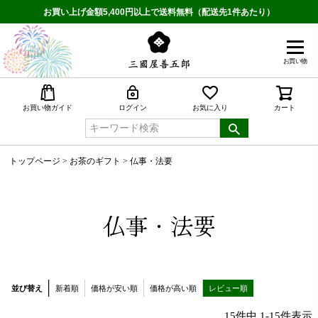
お買い上げ金額5,400円以上で送料無料（配送先1件あたり）
お買い物
検索
お買い物ガイド
ログイン
お気に入り
カート
トップページ
お茶のギフト
仏事・法要
仏事・法要
並び替え
新着順
価格が安い順
価格が高い順
レビュー順
15
件中
1
-
15
件表示