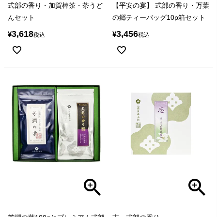
式部の香り・加賀棒茶・茶うど
【平安の宴】 式部の香り・万葉
んセット
の郷ティーバッグ10p箱セット
3,618
3,456
¥
¥
税込
税込