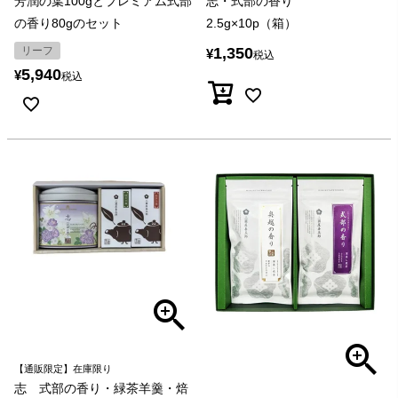
芳潤の葉100gとプレミアム式部
志・式部の香り
の香り80gのセット
2.5g×10p（箱）
リーフ
1,350
¥
税込
5,940
¥
税込
【通販限定】在庫限り
志 式部の香り・緑茶羊羹・焙