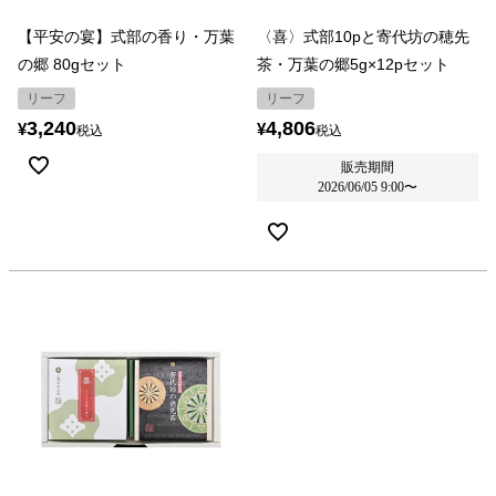
【平安の宴】式部の香り・万葉
〈喜〉式部10pと寄代坊の穂先
の郷 80gセット
茶・万葉の郷5g×12pセット
リーフ
リーフ
3,240
4,806
¥
¥
税込
税込
販売期間
2026/06/05 9:00
〜