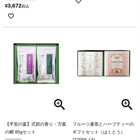
3,672
¥
税込
【平安の宴】式部の香り・万葉
フルーツ麦茶とハーブティーの
の郷 80gセット
ギフトセット（はくとう）
(T2006-14)