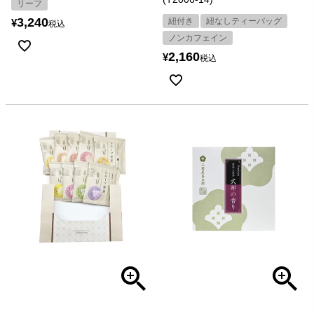
リーフ
3,240
紐付き
紐なしティーバッグ
¥
税込
ノンカフェイン
2,160
¥
税込