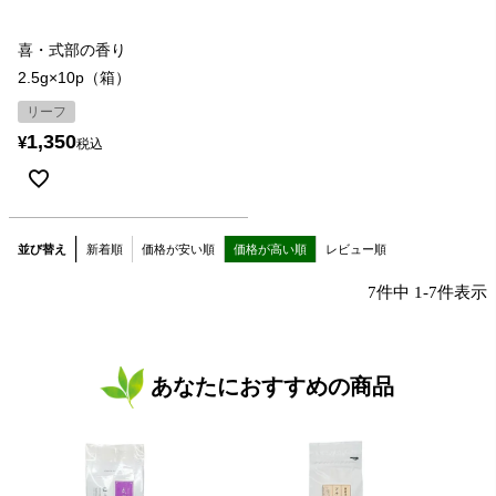
喜・式部の香り
2.5g×10p（箱）
リーフ
1,350
¥
税込
並び替え
新着順
価格が安い順
価格が高い順
レビュー順
7
件中
1
-
7
件表示
あなたにおすすめの商品