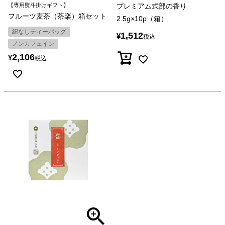
【専用熨斗掛けギフト】
プレミアム式部の香り
フルーツ麦茶（茶楽）箱セット
2.5g×10p（箱）
紐なしティーバッグ
1,512
¥
税込
ノンカフェイン
2,106
¥
税込