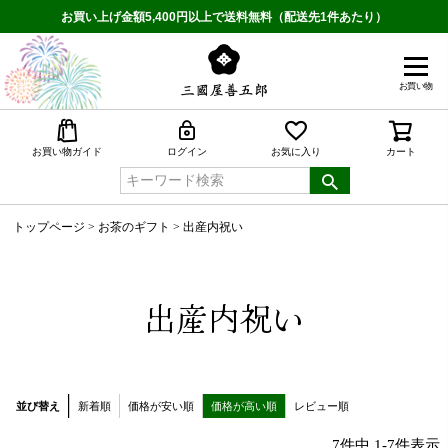
お買い上げ金額5,400円以上で送料無料（配送先1件あたり）
お買い物
検索
お買い物ガイド
ログイン
お気に入り
カート
トップページ
お茶のギフト
出産内祝い
出産内祝い
並び替え
新着順
価格が安い順
価格が高い順
レビュー順
7
件中
1
-
7
件表示