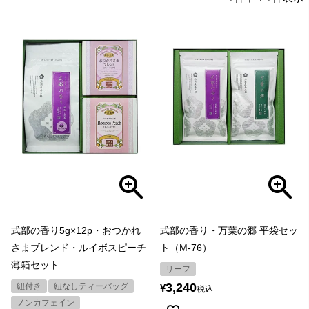
式部の香り5g×12p・おつかれ
式部の香り・万葉の郷 平袋セッ
さまブレンド・ルイボスピーチ
ト（M-76）
薄箱セット
リーフ
3,240
紐付き
紐なしティーバッグ
¥
税込
ノンカフェイン