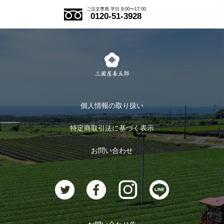
ご注文の流れ
ご注文専用 平日 9:00〜17:00
0120-51-3928
式部の香りシリーズ
お得なまとめ買い
LINE登録
茶楽
キャンペーン
メルマガ登録
季節限定商品
メール便対応商品
マイページ
お茶のギフト
個人情報の取り扱い
ログイン
特定商取引法に基づく表示
おすすめのお茶
ログアウト
お問い合わせ
お茶に合うスイーツ