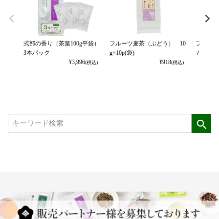
式部の香り（茶葉100g平袋）
フルーツ麦茶（ぶどう） 10
フルーツ
3本パック
g×10p(袋)
カット） 
¥
3,996
¥
918
(税込)
(税込)