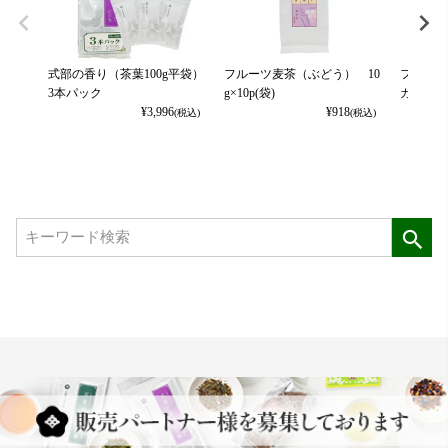
式部の香り（茶葉100g平袋）
フルーツ麦茶（ぶどう） 10
フルーツ
3本パック
g×10p(袋)
カット） 
¥
3,996
¥
918
(税込)
(税込)