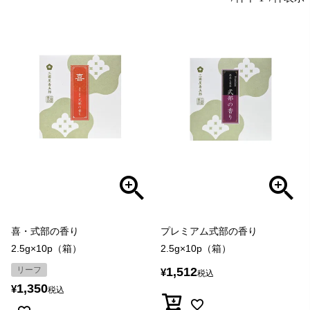
喜・式部の香り
プレミアム式部の香り
2.5g×10p（箱）
2.5g×10p（箱）
リーフ
1,512
¥
税込
1,350
¥
税込