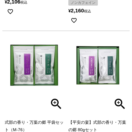
2,106
¥
税込
ノンカフェイン
2,160
¥
税込
式部の香り・万葉の郷 平袋セッ
【平安の宴】式部の香り・万葉
ト（M-76）
の郷 80gセット