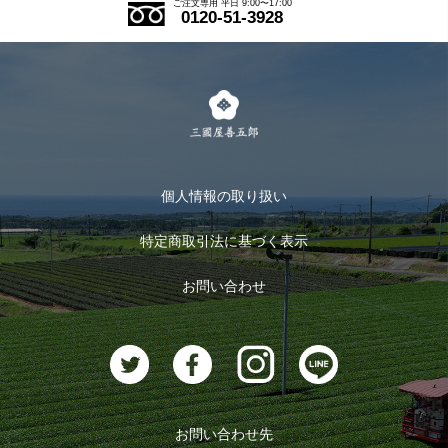
ご注文専用 平日 9:00〜17:00
0120-51-3928
式部の香りシリーズ
お得なまとめ買い
LINE登録
茶楽
キャンペーン
メルマガ登録
季節限定商品
メール便対応商品
マイページ
お茶のギフト
個人情報の取り扱い
ログイン
特定商取引法に基づく表示
おすすめのお茶
ログアウト
お問い合わせ
お茶に合うスイーツ
お問い合わせ先