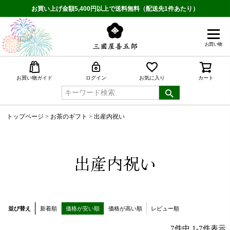
お買い上げ金額5,400円以上で送料無料（配送先1件あたり）
お買い物
検索
お買い物ガイド
ログイン
お気に入り
カート
トップページ
お茶のギフト
出産内祝い
出産内祝い
並び替え
新着順
価格が安い順
価格が高い順
レビュー順
7
件中
1
-
7
件表示