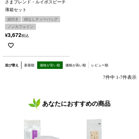
さまブレンド・ルイボスピーチ
薄箱セット
紐付き
紐なしティーバッグ
ノンカフェイン
3,672
¥
税込
並び替え
新着順
価格が安い順
価格が高い順
レビュー順
7
件中
1
-
7
件表示
あなたにおすすめの商品