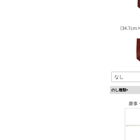
のし種類
(
必
須
)