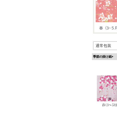
季節の掛け紙
(
必
須
)