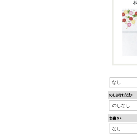
のし掛け方法
(
必
須
表書き
)
(
必
須