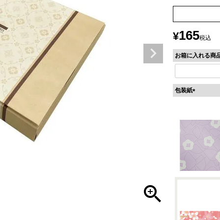
165
¥
税込
お箱に入れる商
包装紙
(
必
須
)