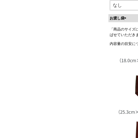
お渡し袋
(
「商品のサイズ
必
ばせていただき
須
)
内容量の目安に