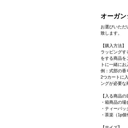
オーガン
お選びいただ
致します。
【購入方法】
ラッピングす
をする商品を
トに一緒にお
例：式部の香
2つカートに
ングが必要な
【入る商品の
・箱商品の場
・ティーバッ
・茶楽（1p個
【サイズ】