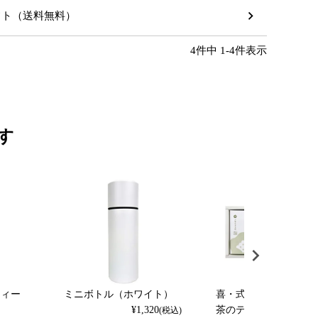
ギフト（送料無料）
4
件中
1
-
4
件表示
す
ティー
ミニボトル（ホワイト）
喜・式部の香りと加賀
¥
1,320
茶のティーバッグセッ
(税込)