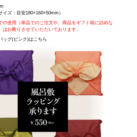
mm
イズ：目安180×160×50mm）
での使用（単品でのご注文や、商品をギフト箱に詰めな
）はお断りさせていただいております。
ッグ(ピンク)は
こちら