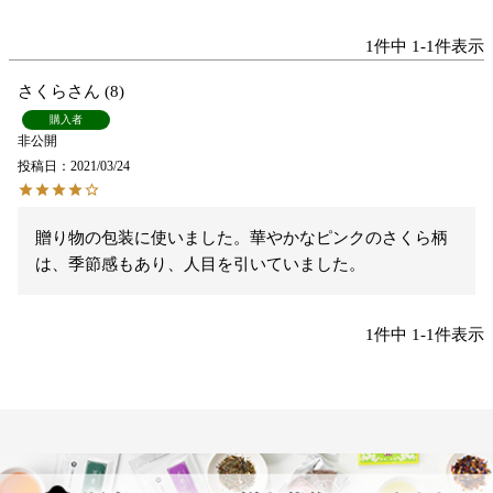
1
件中
1
-
1
件表示
さくら
8
購入者
非公開
投稿日
2021/03/24
贈り物の包装に使いました。華やかなピンクのさくら柄
は、季節感もあり、人目を引いていました。
1
件中
1
-
1
件表示