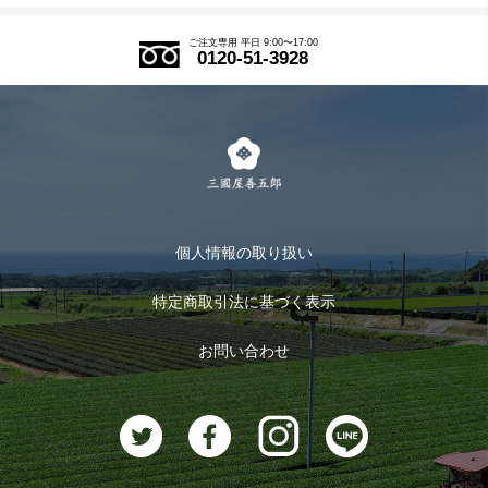
アウトレットセール
ご注文の流れ
ご注文専用 平日 9:00〜17:00
0120-51-3928
式部の香りシリーズ
お得なまとめ買い
LINE登録
茶楽
キャンペーン
メルマガ登録
季節限定商品
メール便対応商品
マイページ
お茶のギフト
個人情報の取り扱い
ログイン
特定商取引法に基づく表示
おすすめのお茶
ログアウト
お問い合わせ
お茶に合うスイーツ