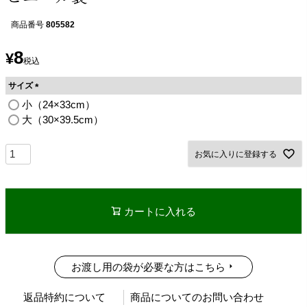
商品番号
805582
8
¥
税込
サイズ
(
小（24×33cm）
必
大（30×39.5cm）
須
)
お気に入りに登録する
カートに入れる
お渡し用の袋が必要な方はこちら
返品特約について
商品についてのお問い合わせ