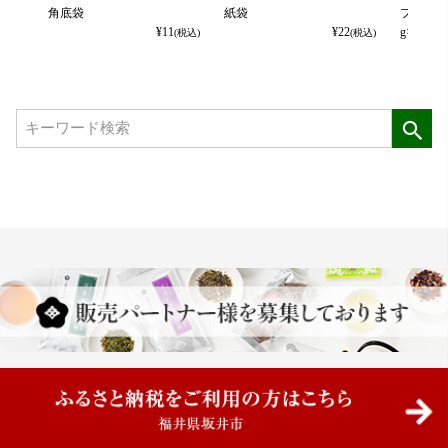
角底袋
紙袋
フルーツ
¥
11
¥
22
g×10p(袋
(税込)
(税込)