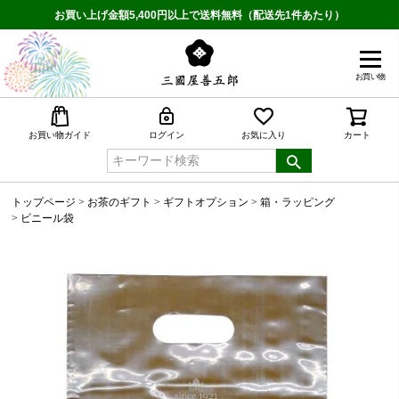
お買い上げ金額5,400円以上で送料無料（配送先1件あたり）
お買い物
検索
お買い物ガイド
ログイン
お気に入り
カート
トップページ
お茶のギフト
ギフトオプション
箱・ラッピング
ビニール袋