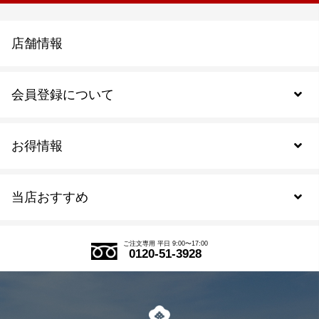
店舗情報
会員登録について
お得情報
新規会員登録
当店おすすめ
会員規約について
SDGs
アウトレットセール
ご注文の流れ
ご注文専用 平日 9:00〜17:00
0120-51-3928
式部の香りシリーズ
お得なまとめ買い
LINE登録
茶楽
キャンペーン