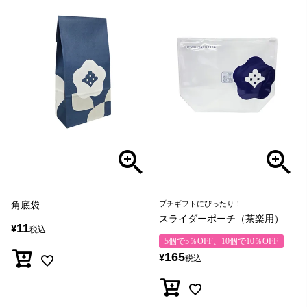
角底袋
プチギフトにぴったり！
スライダーポーチ（茶楽用）
11
¥
税込
5個で5％OFF、10個で10％OFF
165
¥
税込