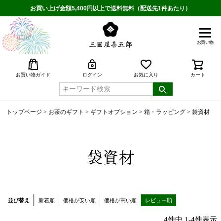
お買い上げ金額5,400円以上で送料無料（配送先1件あたり）
お買い物
検索
お買い物ガイド
ログイン
お気に入り
カート
トップページ
お茶のギフト
ギフトオプション
箱・ラッピング
袋資材
袋資材
並び替え
新着順
価格が安い順
価格が高い順
レビュー順
4
件中
1
-
4
件表示