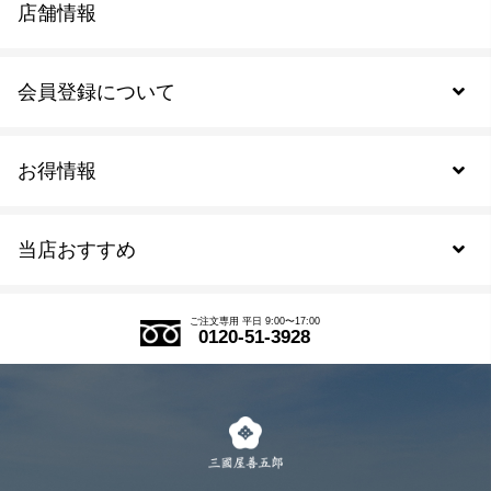
店舗情報
会員登録について
お得情報
新規会員登録
当店おすすめ
会員規約について
SDGs
アウトレットセール
ご注文の流れ
ご注文専用 平日 9:00〜17:00
0120-51-3928
式部の香りシリーズ
お得なまとめ買い
LINE登録
茶楽
キャンペーン
メルマガ登録
季節限定商品
メール便対応商品