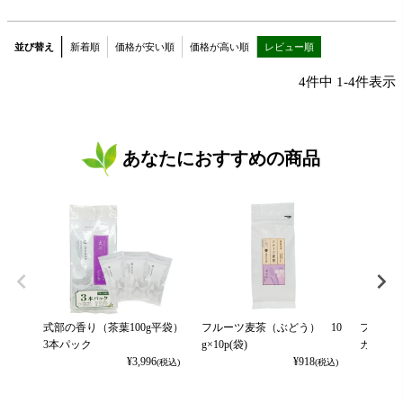
並び替え
新着順
価格が安い順
価格が高い順
レビュー順
4
件中
1
-
4
件表示
あなたにおすすめの商品
式部の香り（茶葉100g平袋）
フルーツ麦茶（ぶどう） 10
フルーツ
3本パック
g×10p(袋)
カット） 
¥
3,996
¥
918
(税込)
(税込)