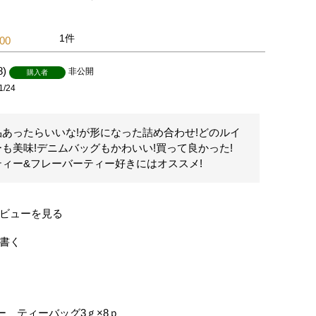
1
.00
8
非公開
購入者
1/24
あったらいいな!が形になった詰め合わせ!どのルイ
も美味!デニムバッグもかわいい!買って良かった!

ィー&フレーバーティー好きにはオススメ!
ビューを見る
書く
】
ー ティーバッグ3ｇ×8ｐ