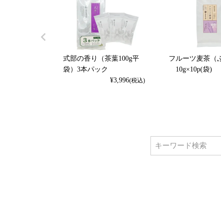
式部の香り（茶葉100g平
フルーツ麦茶（
袋）3本パック
10g×10p(袋)
¥
3,996
(税込)