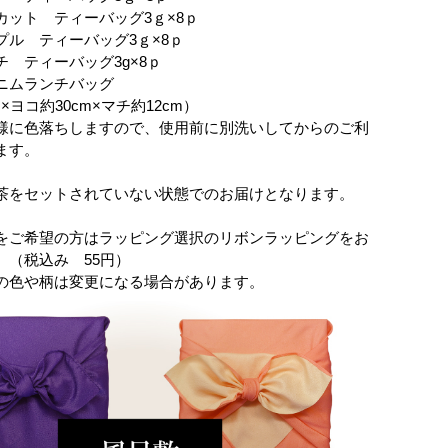
カット ティーバッグ3ｇ×8ｐ
プル ティーバッグ3ｇ×8ｐ
 ティーバッグ3g×8ｐ
ニムランチバッグ
×ヨコ約30cm×マチ約12cm）
様に色落ちしますので、使用前に別洗いしてからのご利
ます。
茶をセットされていない状態でのお届けとなります。
をご希望の方はラッピング選択のリボンラッピングをお
。（税込み 55円）
の色や柄は変更になる場合があります。