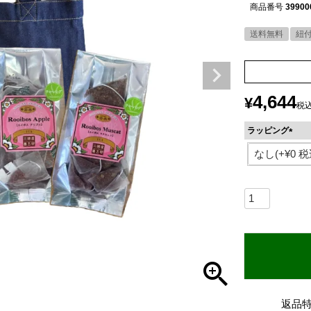
商品番号
39900
送料無料
紐
4,644
¥
税
ラッピング
(
必
須
)
返品