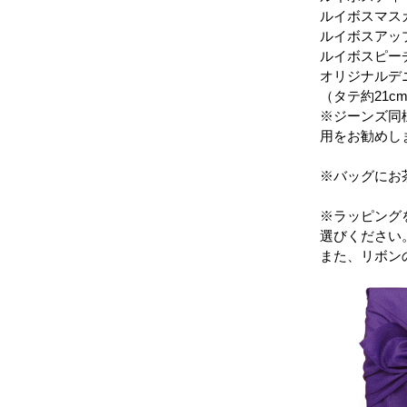
ルイボスマス
ルイボスアッ
ルイボスピーチ
オリジナルデ
（タテ約21cm
※ジーンズ同
用をお勧めし
※バッグにお
※ラッピング
選びください
また、リボン