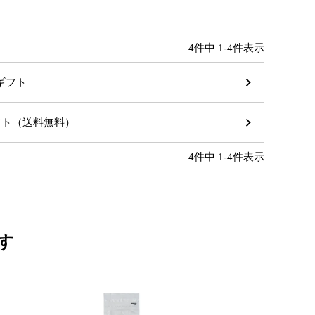
4
件中
1
-
4
件表示
のギフト
ギフト（送料無料）
4
件中
1
-
4
件表示
す