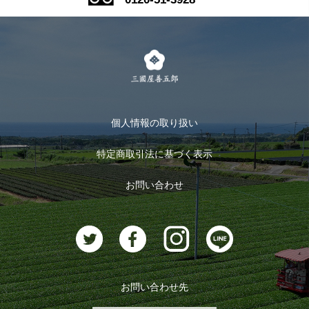
式部の香りシリーズ
お得なまとめ買い
LINE登録
茶楽
キャンペーン
メルマガ登録
季節限定商品
メール便対応商品
マイページ
お茶のギフト
個人情報の取り扱い
ログイン
特定商取引法に基づく表示
おすすめのお茶
ログアウト
お問い合わせ
お茶に合うスイーツ
お問い合わせ先