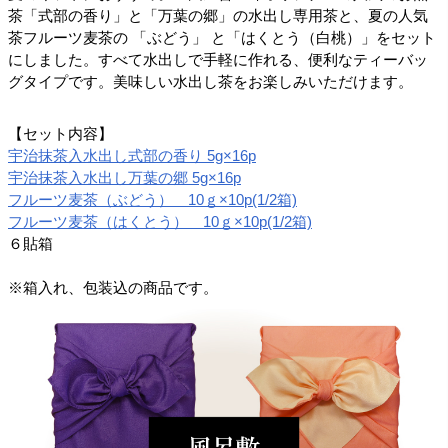
茶「式部の香り」と「万葉の郷」の水出し専用茶と、夏の人気
茶フルーツ麦茶の 「ぶどう」 と「はくとう（白桃）」をセット
にしました。すべて水出しで手軽に作れる、便利なティーバッ
グタイプです。美味しい水出し茶をお楽しみいただけます。
【セット内容】
宇治抹茶入水出し式部の香り 5g×16p
宇治抹茶入水出し万葉の郷 5g×16p
フルーツ麦茶（ぶどう） 10ｇ×10p(1/2箱)
フルーツ麦茶（はくとう） 10ｇ×10p(1/2箱)
６貼箱
※箱入れ、包装込の商品です。