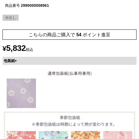
商品番号
2990000008961
水出し
こちらの商品ご購入で
54
ポイント進呈
5,832
¥
税込
包装紙
(
必
須
)