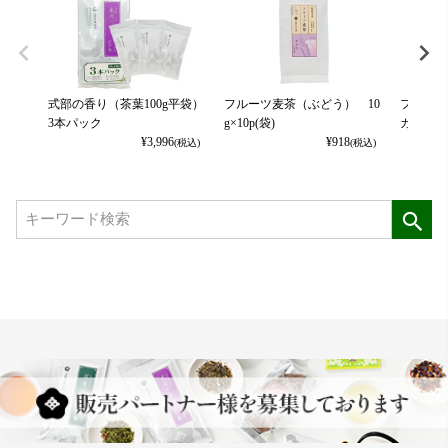
式部の香り（茶葉100g平袋）
フルーツ麦茶（ぶどう） 10
フルーツ
3本パック
g×10p(袋)
カット） 
¥
3,996
¥
918
(税込)
(税込)