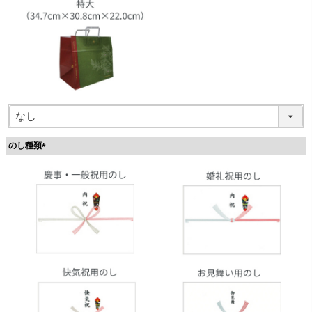
のし種類
(
必
須
)