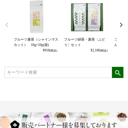
フルーツ麦茶（シャインマス
フルーツ緑茶・麦茶〈ぶど
フルーツ
カット） 10g×10p(袋)
う〉セット
ん〉セッ
¥
918
¥
2,160
(税込)
(税込)