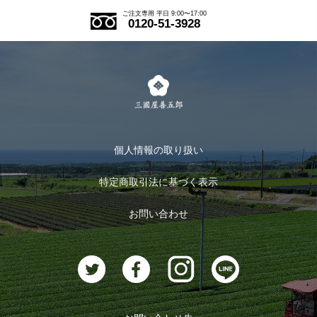
ご注文の流れ
ご注文専用 平日 9:00〜17:00
0120-51-3928
式部の香りシリーズ
お得なまとめ買い
LINE登録
茶楽
キャンペーン
メルマガ登録
季節限定商品
メール便対応商品
マイページ
お茶のギフト
個人情報の取り扱い
ログイン
特定商取引法に基づく表示
おすすめのお茶
ログアウト
お問い合わせ
お茶に合うスイーツ