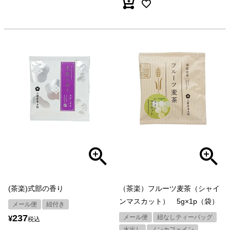
(茶楽)式部の香り
（茶楽）フルーツ麦茶（シャイ
ンマスカット） 5g×1p（袋）
メール便
紐付き
237
メール便
紐なしティーバッグ
¥
税込
水出し
ノンカフェイン