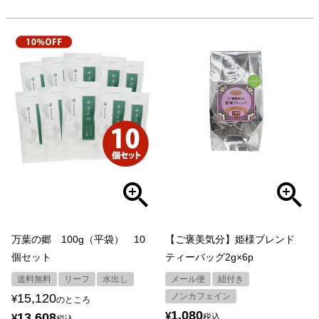
万葉の郷 100g（平袋） 10
【ご褒美気分】姫様ブレンド
個セット
ティーバッグ2g×6p
送料無料
リーフ
水出し
メール便
紐付き
15,120
ノンカフェイン
¥
のところ
1,080
¥
13,608
¥
税込