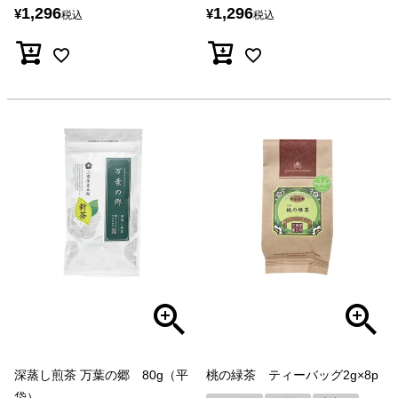
1,296
1,296
¥
¥
税込
税込
深蒸し煎茶 万葉の郷 80g（平
桃の緑茶 ティーバッグ2g×8p
袋）