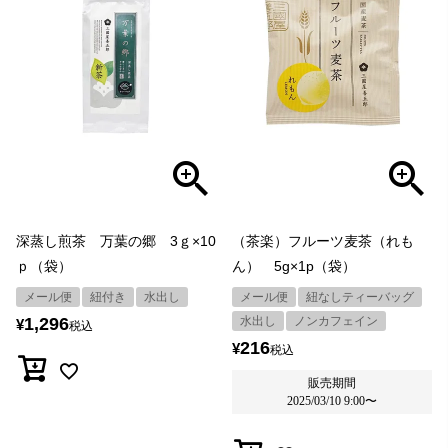
深蒸し煎茶 万葉の郷 3ｇ×10
（茶楽）フルーツ麦茶（れも
ｐ（袋）
ん） 5g×1p（袋）
メール便
紐付き
水出し
メール便
紐なしティーバッグ
1,296
水出し
ノンカフェイン
¥
税込
216
¥
税込
販売期間
2025/03/10 9:00
〜