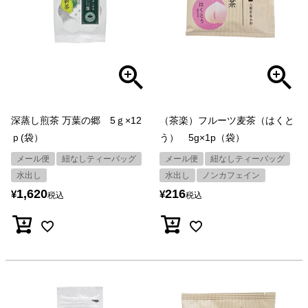
深蒸し煎茶 万葉の郷 5ｇ×12
（茶楽）フルーツ麦茶（はくと
ｐ(袋）
う） 5g×1p（袋）
メール便
紐なしティーバッグ
メール便
紐なしティーバッグ
水出し
水出し
ノンカフェイン
1,620
216
¥
¥
税込
税込