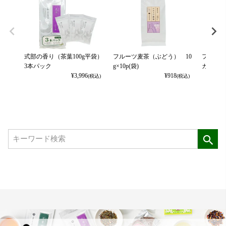
式部の香り（茶葉100g平袋）
フルーツ麦茶（ぶどう） 10
フルーツ
3本パック
g×10p(袋)
カット） 
¥
3,996
¥
918
(税込)
(税込)