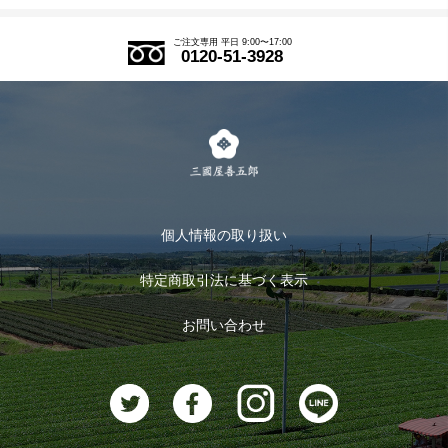
アウトレットセール
ご注文の流れ
ご注文専用 平日 9:00〜17:00
0120-51-3928
式部の香りシリーズ
お得なまとめ買い
LINE登録
茶楽
キャンペーン
メルマガ登録
季節限定商品
メール便対応商品
マイページ
お茶のギフト
個人情報の取り扱い
ログイン
特定商取引法に基づく表示
おすすめのお茶
ログアウト
お問い合わせ
お茶に合うスイーツ