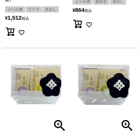
メール便
紐付き
水出し
864
メール便
リーフ
水出し
¥
税込
1,512
¥
税込