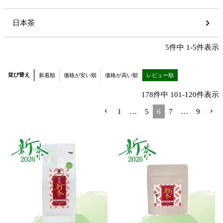
日本茶
5
件中
1
-
5
件表示
並び替え
新着順
価格が安い順
価格が高い順
レビュー順
178
件中
101
-
120
件表示
1
…
5
6
7
…
9