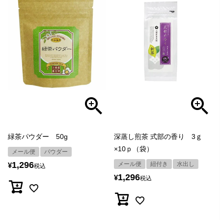
緑茶パウダー 50g
深蒸し煎茶 式部の香り 3ｇ
×10ｐ（袋）
メール便
パウダー
1,296
メール便
紐付き
水出し
¥
税込
1,296
¥
税込