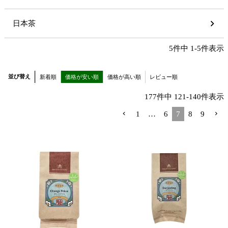
日本茶
5
件中
1
-
5
件表示
並び替え
新着順
価格が安い順
価格が高い順
レビュー順
177
件中
121
-
140
件表示
1
…
6
7
8
9