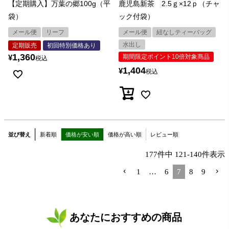
【定期購入】万葉の郷100g（平
鹿児島新茶 2.5ｇ×12ｐ（チャ
袋）
ック付袋）
メール便
リーフ
メール便
紐なしティーバッグ
水出し
定期販売
初回特別価格あり
1,360
¥
期間限定ポイント10倍対象商品
税込
1,404
¥
税込
並び替え
新着順
価格が安い順
価格が高い順
レビュー順
177
件中
121
-
140
件表示
1
…
6
7
8
9
あなたにおすすめの商品