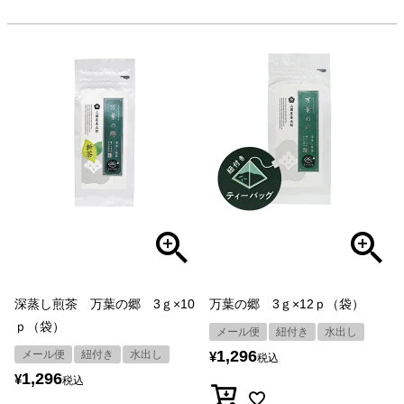
深蒸し煎茶 万葉の郷 3ｇ×10
万葉の郷 3ｇ×12ｐ（袋）
ｐ（袋）
メール便
紐付き
水出し
1,296
メール便
紐付き
水出し
¥
税込
1,296
¥
税込