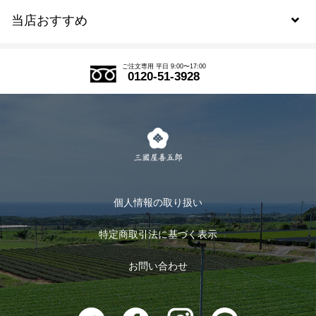
当店おすすめ
会員規約について
SDGs
アウトレットセール
ご注文の流れ
ご注文専用 平日 9:00〜17:00
0120-51-3928
式部の香りシリーズ
お得なまとめ買い
LINE登録
茶楽
キャンペーン
メルマガ登録
季節限定商品
メール便対応商品
マイページ
お茶のギフト
個人情報の取り扱い
ログイン
特定商取引法に基づく表示
おすすめのお茶
ログアウト
お問い合わせ
お茶に合うスイーツ