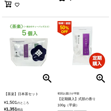
【茶楽】日本茶セット
初回お届けが半額
【定期購入】式部の香り
1,501
¥
のところ
100g（平袋）
1,351
¥
税込