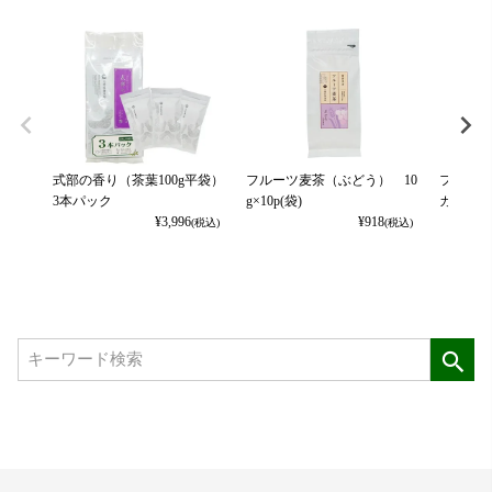
式部の香り（茶葉100g平袋）
フルーツ麦茶（ぶどう） 10
フルーツ
3本パック
g×10p(袋)
カット） 
¥
3,996
¥
918
(税込)
(税込)