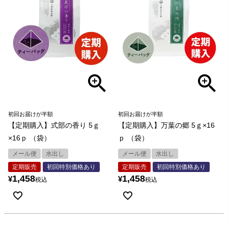
初回お届けが半額
初回お届けが半額
【定期購入】式部の香り 5ｇ
【定期購入】万葉の郷 5ｇ×16
×16ｐ （袋）
ｐ （袋）
メール便
水出し
メール便
水出し
定期販売
初回特別価格あり
定期販売
初回特別価格あり
1,458
1,458
¥
¥
税込
税込