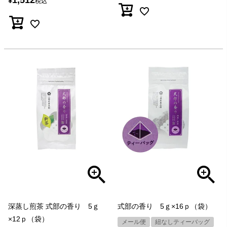
1,512
¥
税込
深蒸し煎茶 式部の香り 5ｇ
式部の香り 5ｇ×16ｐ（袋）
×12ｐ（袋）
メール便
紐なしティーバッグ