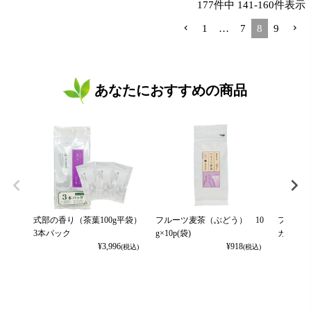
177
件中
141
-
160
件表示
1
…
7
8
9
あなたにおすすめの商品
式部の香り（茶葉100g平袋）
フルーツ麦茶（ぶどう） 10
フルーツ
3本パック
g×10p(袋)
カット） 
¥
3,996
¥
918
(税込)
(税込)