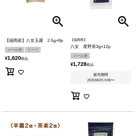
【福岡産】八女玉露 2.5g×8p
【福岡県】
八女 星野茶3g×12p
メール便
リーフ
メール便
1,620
¥
税込
1,728
¥
税込
販売期間
2026/06/05 9:00
〜