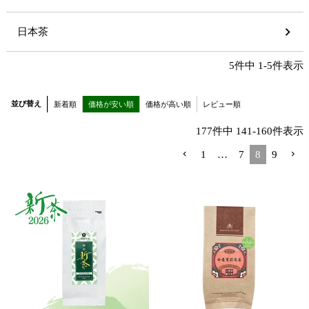
日本茶
5
件中
1
-
5
件表示
並び替え
新着順
価格が安い順
価格が高い順
レビュー順
177
件中
141
-
160
件表示
1
…
7
8
9