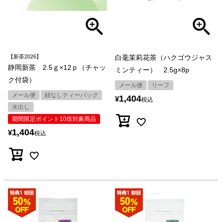
【新茶2026】
白毫茉莉花茶（ハクゴウジャス
静岡新茶 2.5ｇ×12ｐ（チャッ
ミンティー） 2.5g×8p
ク付袋）
メール便
リーフ
メール便
紐なしティーバッグ
1,404
¥
税込
水出し
期間限定ポイント10倍対象商品
1,404
¥
税込