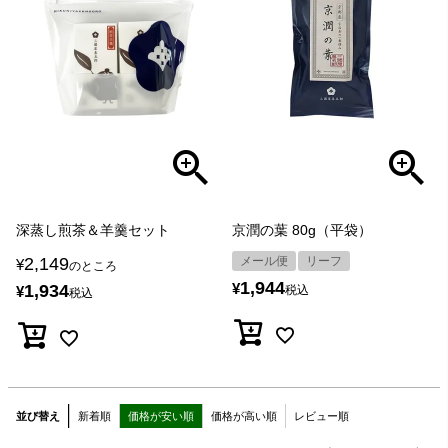
深蒸し煎茶＆羊羹セット
京潤の葉 80g（平袋）
2,149
メール便
リーフ
¥
のところ
1,944
¥
1,934
¥
税込
税込
並び替え
新着順
価格が安い順
価格が高い順
レビュー順