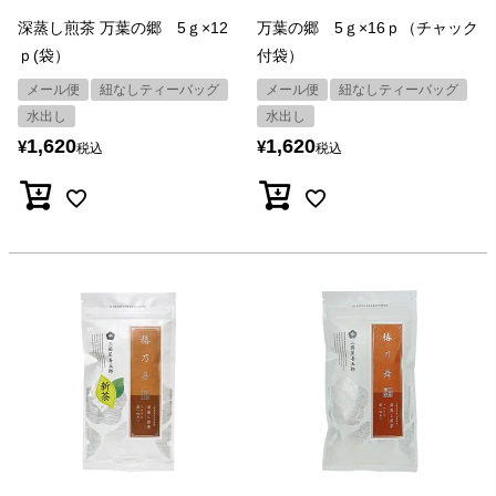
深蒸し煎茶 万葉の郷 5ｇ×12
万葉の郷 5ｇ×16ｐ（チャック
ｐ(袋）
付袋）
メール便
紐なしティーバッグ
メール便
紐なしティーバッグ
水出し
水出し
1,620
1,620
¥
¥
税込
税込