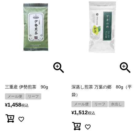
三重産 伊勢煎茶 90g
深蒸し煎茶 万葉の郷 80g（平
袋）
メール便
リーフ
1,458
メール便
リーフ
水出し
¥
税込
1,512
¥
税込