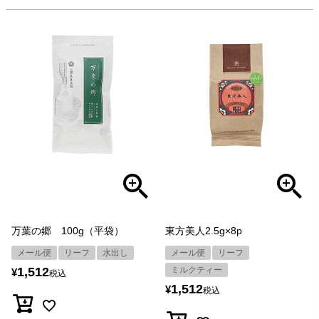
万葉の郷 100g（平袋）
東方美人2.5g×8p
メール便
リーフ
水出し
メール便
リーフ
1,512
ミルクティー
¥
税込
1,512
¥
税込