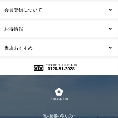
会員登録について
お得情報
新規会員登録
当店おすすめ
会員規約について
SDGs
アウトレットセール
ご注文の流れ
ご注文専用 平日 9:00〜17:00
0120-51-3928
式部の香りシリーズ
お得なまとめ買い
LINE登録
茶楽
キャンペーン
メルマガ登録
季節限定商品
メール便対応商品
マイページ
お茶のギフト
個人情報の取り扱い