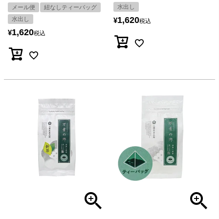
水出し
メール便
紐なしティーバッグ
1,620
水出し
¥
税込
1,620
¥
税込