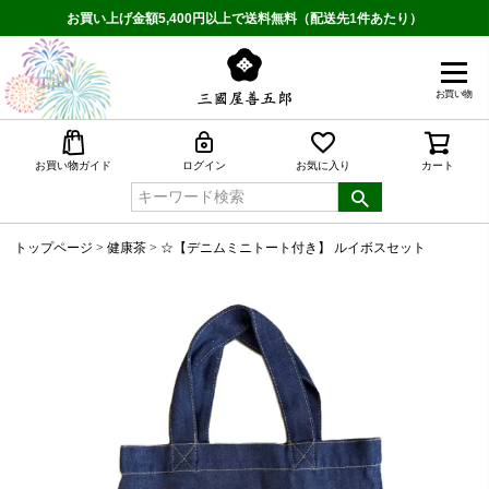
お買い上げ金額5,400円以上で送料無料（配送先1件あたり）
お買い物
検索
お買い物ガイド
ログイン
お気に入り
カート
トップページ
健康茶
☆【デニムミニトート付き】 ルイボスセット