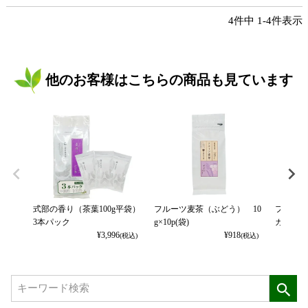
4
件中
1
-
4
件表示
他のお客様はこちらの商品も見ています
式部の香り（茶葉100g平袋）
フルーツ麦茶（ぶどう） 10
フルーツ
3本パック
g×10p(袋)
カット） 
¥
3,996
¥
918
(税込)
(税込)