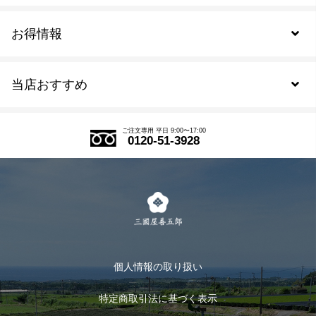
お得情報
新規会員登録
当店おすすめ
会員規約について
SDGs
アウトレットセール
ご注文の流れ
ご注文専用 平日 9:00〜17:00
0120-51-3928
式部の香りシリーズ
お得なまとめ買い
LINE登録
茶楽
キャンペーン
メルマガ登録
季節限定商品
メール便対応商品
マイページ
お茶のギフト
個人情報の取り扱い
ログイン
特定商取引法に基づく表示
おすすめのお茶