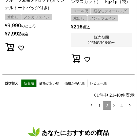
フルーツ麦茶9本セット(オリジ
ンマスカット） 5g×1p（袋）
ナルトートバッグ付き)
メール便
紐なしティーバッグ
水出し
ノンカフェイン
水出し
ノンカフェイン
9,990
¥
216
のところ
¥
税込
7,992
¥
税込
販売期間
2025/03/10 9:00
〜
並び替え
新着順
価格が安い順
価格が高い順
レビュー順
61
件中
21
-
40
件表示
1
2
3
4
あなたにおすすめの商品