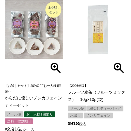
【お試しセット】20%OFFお一人様1回
【2026年版】
限り
フルーツ麦茶（フルーツミック
からだに優しいノンカフェイン
ス） 10g×10p(袋)
ティーセット
メール便
紐なしティーバッグ
メール便
お一人様1回限り
水出し
ノンカフェイン
送料一律200円
918
¥
税込
2,916
¥
のところ