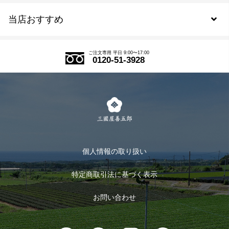
当店おすすめ
会員規約について
SDGs
アウトレットセール
ご注文の流れ
ご注文専用 平日 9:00〜17:00
0120-51-3928
式部の香りシリーズ
お得なまとめ買い
LINE登録
茶楽
キャンペーン
メルマガ登録
季節限定商品
メール便対応商品
マイページ
お茶のギフト
個人情報の取り扱い
ログイン
特定商取引法に基づく表示
おすすめのお茶
ログアウト
お問い合わせ
お茶に合うスイーツ