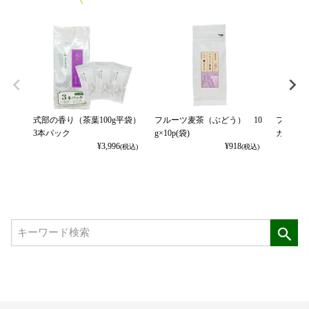
式部の香り（茶葉100g平袋）
フルーツ麦茶（ぶどう） 10
フルーツ
3本パック
g×10p(袋)
カット） 
¥
3,996
¥
918
(税込)
(税込)