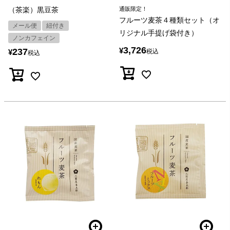
（茶楽）黒豆茶
通販限定！
フルーツ麦茶４種類セット（オ
メール便
紐付き
リジナル手提げ袋付き）
ノンカフェイン
3,726
¥
237
¥
税込
税込