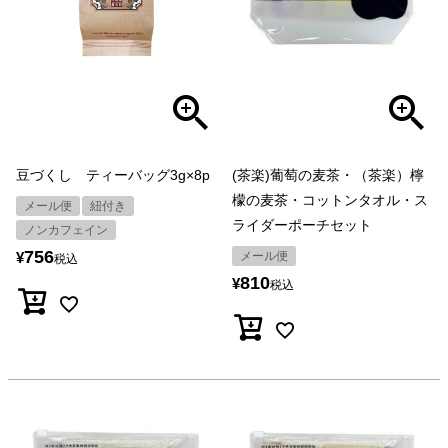
豆づくし ティーバッグ3g×8p
(茶楽)葡萄の麦茶・（茶楽）檸
檬の麦茶・コットンタオル・ス
メール便
紐付き
ライダーポーチセット
ノンカフェイン
756
¥
メール便
税込
810
¥
税込