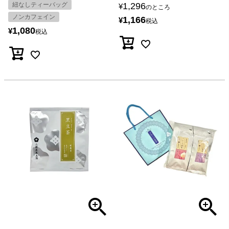
紐なしティーバッグ
1,296
¥
のところ
ノンカフェイン
1,166
¥
税込
1,080
¥
税込