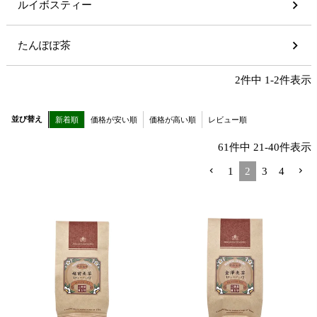
ルイボスティー
たんぽぽ茶
2
件中
1
-
2
件表示
並び替え
新着順
価格が安い順
価格が高い順
レビュー順
61
件中
21
-
40
件表示
1
2
3
4