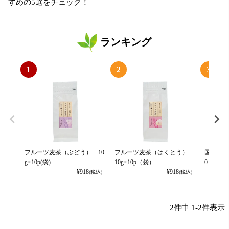
すめの5選をチェック！
ランキング
1
2
3
フルーツ麦茶（ぶどう） 10
フルーツ麦茶（はくとう）
国産麦茶
g×10p(袋)
10g×10p（袋）
0ｐ
¥
918
¥
918
(税込)
(税込)
2
件中
1
-
2
件表示