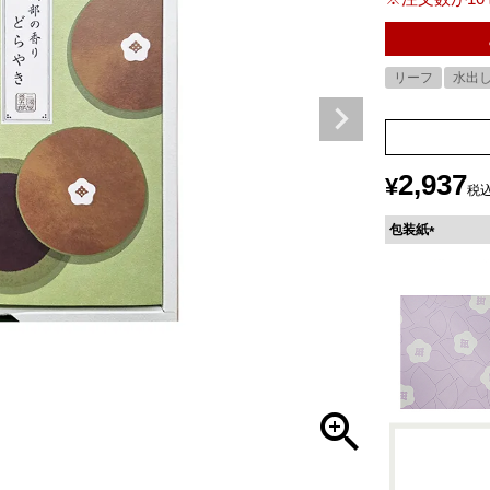
リーフ
水出
2,937
¥
税
包装紙
(
必
須
)