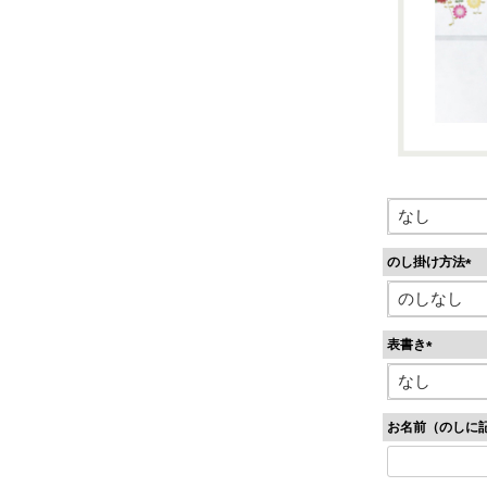
のし掛け方法
(
必
須
表書き
)
(
必
須
お名前（のしに
)