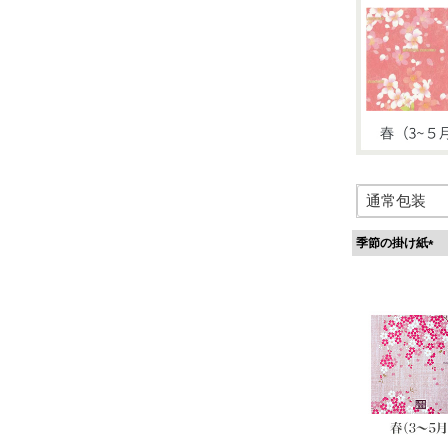
季節の掛け紙
(
必
須
)