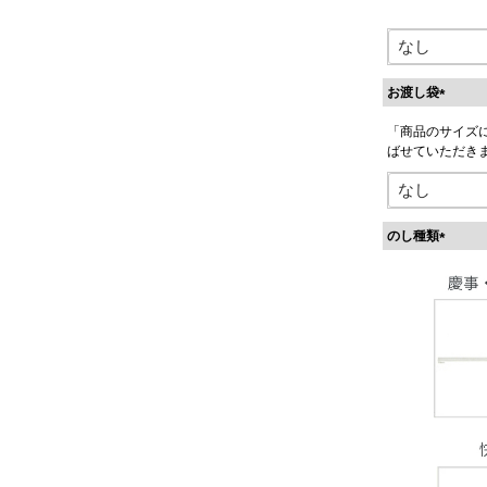
お渡し袋
(
「商品のサイズ
必
ばせていただき
須
)
のし種類
(
必
須
)